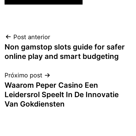
Navegação
Post anterior
Non gamstop slots guide for safer
de
online play and smart budgeting
Post
Próximo post
Waarom Peper Casino Een
Leidersrol Speelt In De Innovatie
Van Gokdiensten