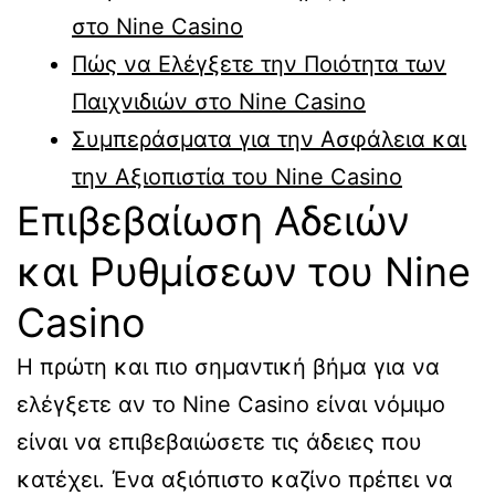
στο Nine Casino
Πώς να Ελέγξετε την Ποιότητα των
Παιχνιδιών στο Nine Casino
Συμπεράσματα για την Ασφάλεια και
την Αξιοπιστία του Nine Casino
Επιβεβαίωση Αδειών
και Ρυθμίσεων του Nine
Casino
Η πρώτη και πιο σημαντική βήμα για να
ελέγξετε αν το Nine Casino είναι νόμιμο
είναι να επιβεβαιώσετε τις άδειες που
κατέχει. Ένα αξιόπιστο καζίνο πρέπει να