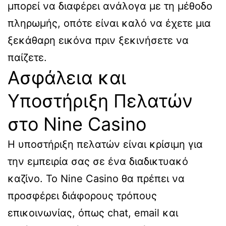
μπορεί να διαφέρει ανάλογα με τη μέθοδο
πληρωμής, οπότε είναι καλό να έχετε μια
ξεκάθαρη εικόνα πριν ξεκινήσετε να
παίζετε.
Ασφάλεια και
Υποστήριξη Πελατών
στο Nine Casino
Η υποστήριξη πελατών είναι κρίσιμη για
την εμπειρία σας σε ένα διαδικτυακό
καζίνο. Το Nine Casino θα πρέπει να
προσφέρει διάφορους τρόπους
επικοινωνίας, όπως chat, email και