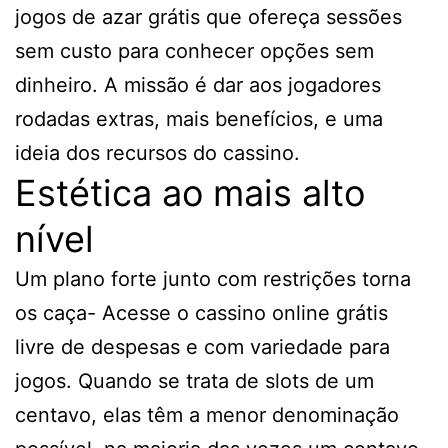
jogos de azar grátis que ofereça sessões
sem custo para conhecer opções sem
dinheiro. A missão é dar aos jogadores
rodadas extras, mais benefícios, e uma
ideia dos recursos do cassino.
Estética ao mais alto
nível
Um plano forte junto com restrições torna
os caça- Acesse o cassino online grátis
livre de despesas e com variedade para
jogos. Quando se trata de slots de um
centavo, elas têm a menor denominação