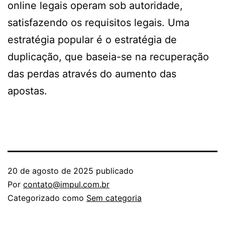
online legais operam sob autoridade,
satisfazendo os requisitos legais. Uma
estratégia popular é o estratégia de
duplicação, que baseia-se na recuperação
das perdas através do aumento das
apostas.
20 de agosto de 2025
publicado
Por
contato@impul.com.br
Categorizado como
Sem categoria