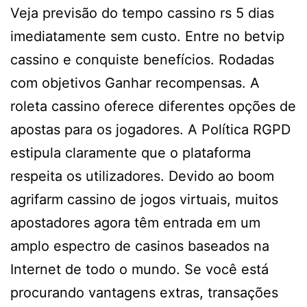
Veja previsão do tempo cassino rs 5 dias
imediatamente sem custo. Entre no betvip
cassino e conquiste benefícios. Rodadas
com objetivos Ganhar recompensas. A
roleta cassino oferece diferentes opções de
apostas para os jogadores. A Política RGPD
estipula claramente que o plataforma
respeita os utilizadores. Devido ao boom
agrifarm cassino de jogos virtuais, muitos
apostadores agora têm entrada em um
amplo espectro de casinos baseados na
Internet de todo o mundo. Se você está
procurando vantagens extras, transações