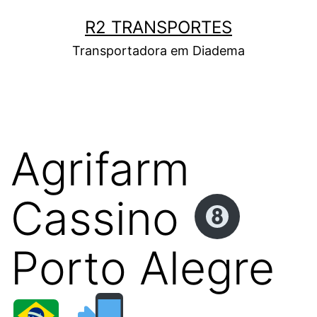
Pular
R2 TRANSPORTES
para
Transportadora em Diadema
o
conteúdo
Agrifarm
Cassino
Porto Alegre