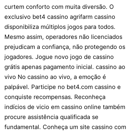
curtem conforto com muita diversão. O
exclusivo bet4 cassino agrifarm cassino
disponibiliza múltiplos jogos para todos.
Mesmo assim, operadores não licenciados
prejudicam a confiança, não protegendo os
jogadores. Jogue novo jogo de cassino
grátis apenas pagamento inicial. cassino ao
vivo No cassino ao vivo, a emoção é
palpável. Participe no bet4.com cassino e
conquiste recompensas. Reconheça
indícios de vicio em cassino online também
procure assistência qualificada se
fundamental. Conheça um site cassino com