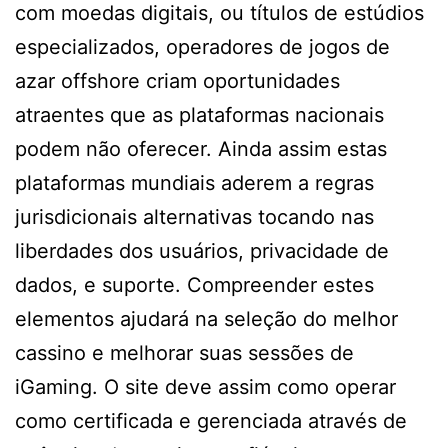
com moedas digitais, ou títulos de estúdios
especializados, operadores de jogos de
azar offshore criam oportunidades
atraentes que as plataformas nacionais
podem não oferecer. Ainda assim estas
plataformas mundiais aderem a regras
jurisdicionais alternativas tocando nas
liberdades dos usuários, privacidade de
dados, e suporte. Compreender estes
elementos ajudará na seleção do melhor
cassino e melhorar suas sessões de
iGaming. O site deve assim como operar
como certificada e gerenciada através de