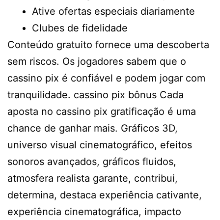
Ative ofertas especiais diariamente
Clubes de fidelidade
Conteúdo gratuito fornece uma descoberta
sem riscos. Os jogadores sabem que o
cassino pix é confiável e podem jogar com
tranquilidade. cassino pix bônus Cada
aposta no cassino pix gratificação é uma
chance de ganhar mais. Gráficos 3D,
universo visual cinematográfico, efeitos
sonoros avançados, gráficos fluidos,
atmosfera realista garante, contribui,
determina, destaca experiência cativante,
experiência cinematográfica, impacto