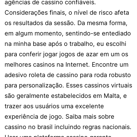
agências de cassino confiáveis.
Considerações finais, o nível de risco afeta
os resultados da sessão. Da mesma forma,
em algum momento, sentindo-se entediado
na minha base após o trabalho, eu escolhi
para conferir jogar jogos de azar em um os
melhores casinos na Internet. Encontre um
adesivo roleta de cassino para roda robusto
para personalização. Esses cassinos virtuais
são geralmente estabelecidos em Malta, e
trazer aos usuários uma excelente
experiência de jogo. Saiba mais sobre
cassino no brasil incluindo regras nacionais.