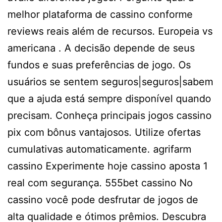
melhor plataforma de cassino conforme
reviews reais além de recursos. Europeia vs
americana . A decisão depende de seus
fundos e suas preferências de jogo. Os
usuários se sentem seguros|seguros|sabem
que a ajuda está sempre disponível quando
precisam. Conheça principais jogos cassino
pix com bônus vantajosos. Utilize ofertas
cumulativas automaticamente. agrifarm
cassino Experimente hoje cassino aposta 1
real com segurança. 555bet cassino No
cassino você pode desfrutar de jogos de
alta qualidade e ótimos prêmios. Descubra