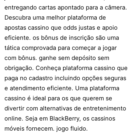
entregando cartas apontado para a câmera.
Descubra uma melhor plataforma de
apostas cassino que odds justas e apoio
eficiente. os bônus de inscrição são uma
tática comprovada para começar a jogar
com bônus. ganhe sem depósito sem
obrigação. Conheça plataforma cassino que
paga no cadastro incluindo opções seguras
e atendimento eficiente. Uma plataforma
cassino é ideal para os que querem se
divertir com alternativas de entretenimento
online. Seja em BlackBerry, os cassinos
móveis fornecem. jogo fluido.