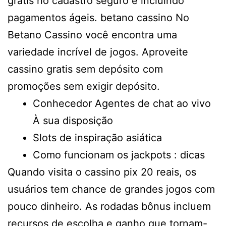
gratis no cadastro seguro e incluindo
pagamentos ágeis. betano cassino No
Betano Cassino você encontra uma
variedade incrível de jogos. Aproveite
cassino gratis sem depósito com
promoções sem exigir depósito.
Conhecedor Agentes de chat ao vivo
À sua disposição
Slots de inspiração asiática
Como funcionam os jackpots : dicas
Quando visita o cassino pix 20 reais, os
usuários tem chance de grandes jogos com
pouco dinheiro. As rodadas bônus incluem
recursos de escolha e ganho que tornam-