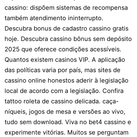
cassino: dispõem sistemas de recompensa
também atendimento ininterrupto.
Descubra bonus de cadastro cassino gratis
hoje. Descubra cassino bônus sem depósito
2025 que oferece condições acessíveis.
Quantos existem casinos VIP. A aplicação
das políticas varia por país, mas sites de
cassino online honestos aderir à legislação
local de acordo com a legislação. Confira
tattoo roleta de cassino delicada. caça-
níqueis, jogos de mesa e versões ao vivo,
tudo sem download. Viva no bet4 cassino e
experimente vitórias. Muitos se perguntam