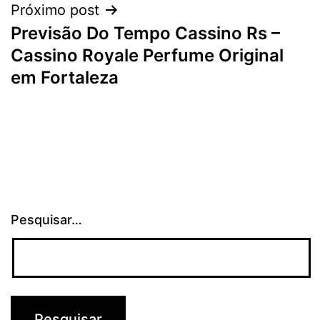
Próximo post
Previsão Do Tempo Cassino Rs –
Cassino Royale Perfume Original
em Fortaleza
Pesquisar…