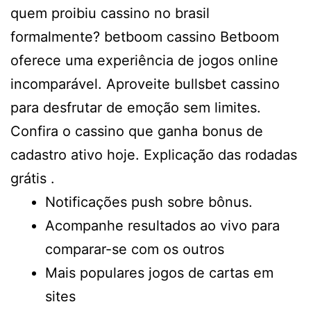
quem proibiu cassino no brasil
formalmente? betboom cassino Betboom
oferece uma experiência de jogos online
incomparável. Aproveite bullsbet cassino
para desfrutar de emoção sem limites.
Confira o cassino que ganha bonus de
cadastro ativo hoje. Explicação das rodadas
grátis .
Notificações push sobre bônus.
Acompanhe resultados ao vivo para
comparar-se com os outros
Mais populares jogos de cartas em
sites