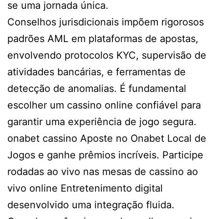
se uma jornada única.
Conselhos jurisdicionais impõem rigorosos
padrões AML em plataformas de apostas,
envolvendo protocolos KYC, supervisão de
atividades bancárias, e ferramentas de
detecção de anomalias. É fundamental
escolher um cassino online confiável para
garantir uma experiência de jogo segura.
onabet cassino Aposte no Onabet Local de
Jogos e ganhe prêmios incríveis. Participe
rodadas ao vivo nas mesas de cassino ao
vivo online Entretenimento digital
desenvolvido uma integração fluida.