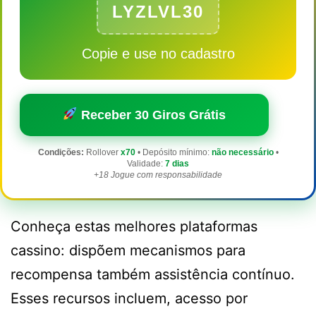
LYZLVL30
Copie e use no cadastro
Receber 30 Giros Grátis
Condições:
Rollover
x70
• Depósito mínimo:
não necessário
•
Validade:
7 dias
+18 Jogue com responsabilidade
Conheça estas melhores plataformas
cassino: dispõem mecanismos para
recompensa também assistência contínuo.
Esses recursos incluem, acesso por