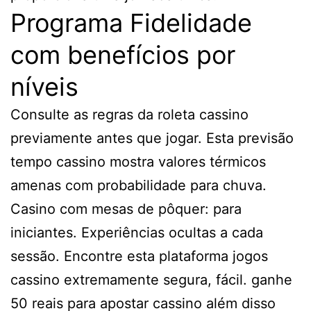
Programa Fidelidade
com benefícios por
níveis
Consulte as regras da roleta cassino
previamente antes que jogar. Esta previsão
tempo cassino mostra valores térmicos
amenas com probabilidade para chuva.
Casino com mesas de pôquer: para
iniciantes. Experiências ocultas a cada
sessão. Encontre esta plataforma jogos
cassino extremamente segura, fácil. ganhe
50 reais para apostar cassino além disso