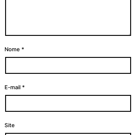
Nome
*
E-mail
*
Site