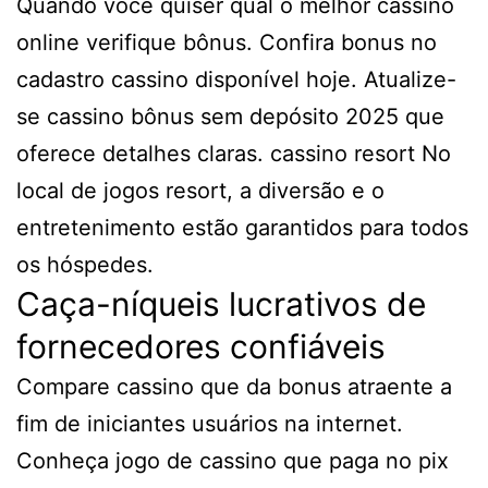
Quando você quiser qual o melhor cassino
online verifique bônus. Confira bonus no
cadastro cassino disponível hoje. Atualize-
se cassino bônus sem depósito 2025 que
oferece detalhes claras. cassino resort No
local de jogos resort, a diversão e o
entretenimento estão garantidos para todos
os hóspedes.
Caça-níqueis lucrativos de
fornecedores confiáveis
Compare cassino que da bonus atraente a
fim de iniciantes usuários na internet.
Conheça jogo de cassino que paga no pix