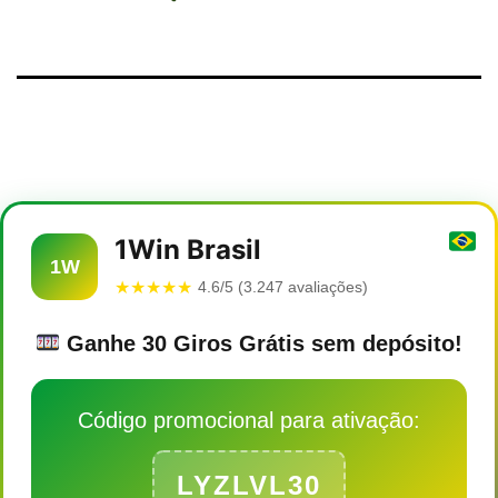
1Win Brasil
1W
★★★★★
4.6/5 (3.247 avaliações)
Ganhe 30 Giros Grátis sem depósito!
Código promocional para ativação:
LYZLVL30