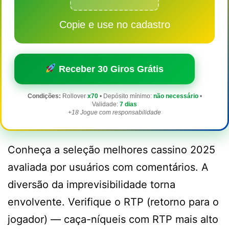
Copie e use no cadastro
Receber 30 Giros Grátis
Condições:
Rollover
x70
• Depósito mínimo:
não necessário
•
Validade:
7 dias
+18 Jogue com responsabilidade
Conheça a seleção melhores cassino 2025
avaliada por usuários com comentários. A
diversão da imprevisibilidade torna
envolvente. Verifique o RTP (retorno para o
jogador) — caça-níqueis com RTP mais alto