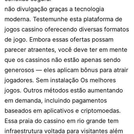
não divulgação graças a tecnologia
moderna. Testemunhe esta plataforma de
jogos cassino oferecendo diversas formatos
de jogo. Embora essas ofertas possam
parecer atraentes, você deve ter em mente
que os cassinos não estão apenas sendo
generosos — eles aplicam bônus para atrair
jogadores. Sem instalação Os melhores
jogos. Outros métodos estão aumentando
em demanda, incluindo pagamentos
baseados em aplicativos e criptomoedas.
Essa praia do cassino em rio grande tem
infraestrutura voltada para visitantes além