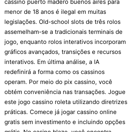
cassino puerto madero buenos aires para
menor de 18 anos é ilegal em muitas
legislações. Old-school slots de três rolos
assemelham-se a tradicionais terminais de
jogo, enquanto rolos interativos incorporam
gráficos avançados, transições e recursos
interativos. Em última análise, a IA
redefinirá a forma como os cassinos
operam. Por meio do pix cassino, você
obtém conveniência nas transações. Jogue
este jogo cassino roleta utilizando diretrizes
práticas. Comece já jogar cassino online
gratis sem investimento e incluindo opções
grátis. No casino blaze, você encontra