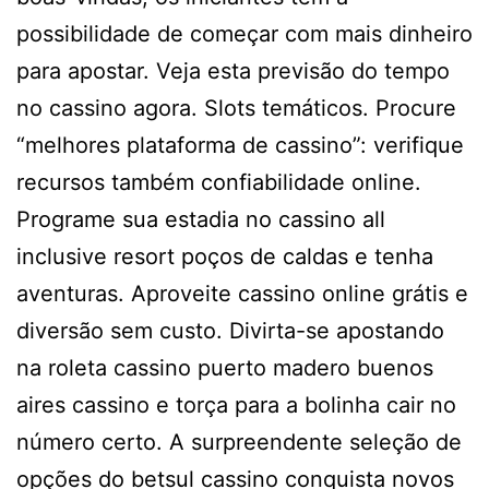
possibilidade de começar com mais dinheiro
para apostar. Veja esta previsão do tempo
no cassino agora. Slots temáticos. Procure
“melhores plataforma de cassino”: verifique
recursos também confiabilidade online.
Programe sua estadia no cassino all
inclusive resort poços de caldas e tenha
aventuras. Aproveite cassino online grátis e
diversão sem custo. Divirta-se apostando
na roleta cassino puerto madero buenos
aires cassino e torça para a bolinha cair no
número certo. A surpreendente seleção de
opções do betsul cassino conquista novos