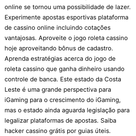
online se tornou uma possibilidade de lazer.
Experimente apostas esportivas plataforma
de cassino online incluindo cotações
vantajosas. Aproveite o jogo roleta cassino
hoje aproveitando bônus de cadastro.
Aprenda estratégias acerca do jogo de
roleta cassino que ganha dinheiro usando
controle de banca. Este estado da Costa
Leste é uma grande perspectiva para
iGaming para o crescimento do iGaming,
mas o estado ainda aguarda legislação para
legalizar plataformas de apostas. Saiba
hacker cassino grátis por guias úteis.