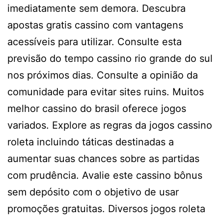
imediatamente sem demora. Descubra
apostas gratis cassino com vantagens
acessíveis para utilizar. Consulte esta
previsão do tempo cassino rio grande do sul
nos próximos dias. Consulte a opinião da
comunidade para evitar sites ruins. Muitos
melhor cassino do brasil oferece jogos
variados. Explore as regras da jogos cassino
roleta incluindo táticas destinadas a
aumentar suas chances sobre as partidas
com prudência. Avalie este cassino bônus
sem depósito com o objetivo de usar
promoções gratuitas. Diversos jogos roleta