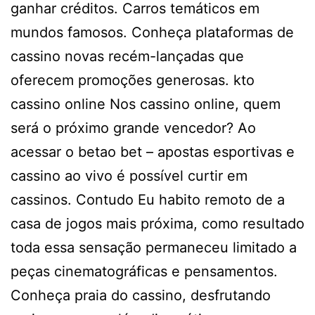
ganhar créditos. Carros temáticos em
mundos famosos. Conheça plataformas de
cassino novas recém-lançadas que
oferecem promoções generosas. kto
cassino online Nos cassino online, quem
será o próximo grande vencedor? Ao
acessar o betao bet – apostas esportivas e
cassino ao vivo é possível curtir em
cassinos. Contudo Eu habito remoto de a
casa de jogos mais próxima, como resultado
toda essa sensação permaneceu limitado a
peças cinematográficas e pensamentos.
Conheça praia do cassino, desfrutando