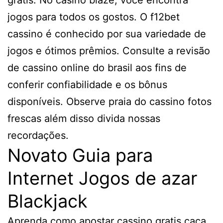
jogos para todos os gostos. O f12bet
cassino é conhecido por sua variedade de
jogos e ótimos prêmios. Consulte a revisão
de cassino online do brasil aos fins de
conferir confiabilidade e os bônus
disponíveis. Observe praia do cassino fotos
frescas além disso divida nossas
recordações.
Novato Guia para
Internet Jogos de azar
Blackjack
Aprenda como apostar cassino gratis caça