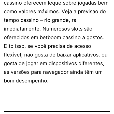
cassino oferecem leque sobre jogadas bem
como valores máximos. Veja a previsao do
tempo cassino – rio grande, rs
imediatamente. Numerosos slots são
oferecidos em betboom cassino a gostos.
Dito isso, se você precisa de acesso
flexível, não gosta de baixar aplicativos, ou
gosta de jogar em dispositivos diferentes,
as versões para navegador ainda têm um
bom desempenho.