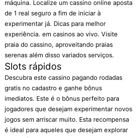
máquina. Localize um cassino online aposta
de 1 real seguro a fim de iniciar à
experimentar já. Dicas para melhor
experiência. em casinos ao vivo. Visite
praia do cassino, aproveitando praias
serenas além disso variados serviços.
Slots rápidos
Descubra este cassino pagando rodadas
gratis no cadastro e ganhe bônus
imediatos. Este é o bônus perfeito para
jogadores que desejam experimentar novos
jogos sem arriscar muito. Esta recompensa
é ideal para aqueles que desejam explorar