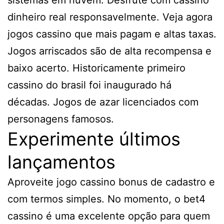
dinheiro real responsavelmente. Veja agora
jogos cassino que mais pagam e altas taxas.
Jogos arriscados são de alta recompensa e
baixo acerto. Historicamente primeiro
cassino do brasil foi inaugurado há
décadas. Jogos de azar licenciados com
personagens famosos.
Experimente últimos
lançamentos
Aproveite jogo cassino bonus de cadastro e
com termos simples. No momento, o bet4
cassino é uma excelente opção para quem