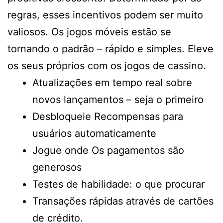
regras, esses incentivos podem ser muito
valiosos. Os jogos móveis estão se
tornando o padrão – rápido e simples. Eleve
os seus próprios com os jogos de cassino.
Atualizações em tempo real sobre
novos lançamentos – seja o primeiro
Desbloqueie Recompensas para
usuários automaticamente
Jogue onde Os pagamentos são
generosos
Testes de habilidade: o que procurar
Transações rápidas através de cartões
de crédito.