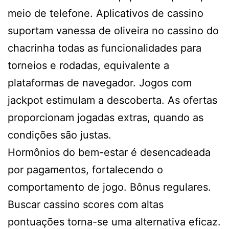
meio de telefone. Aplicativos de cassino
suportam vanessa de oliveira no cassino do
chacrinha todas as funcionalidades para
torneios e rodadas, equivalente a
plataformas de navegador. Jogos com
jackpot estimulam a descoberta. As ofertas
proporcionam jogadas extras, quando as
condições são justas.
Hormônios do bem-estar é desencadeada
por pagamentos, fortalecendo o
comportamento de jogo. Bônus regulares.
Buscar cassino scores com altas
pontuações torna-se uma alternativa eficaz.