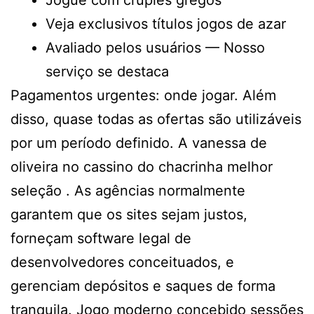
Veja exclusivos títulos jogos de azar
Avaliado pelos usuários — Nosso
serviço se destaca
Pagamentos urgentes: onde jogar. Além
disso, quase todas as ofertas são utilizáveis
por um período definido. A vanessa de
oliveira no cassino do chacrinha melhor
seleção . As agências normalmente
garantem que os sites sejam justos,
forneçam software legal de
desenvolvedores conceituados, e
gerenciam depósitos e saques de forma
tranquila. Jogo moderno concebido sessões