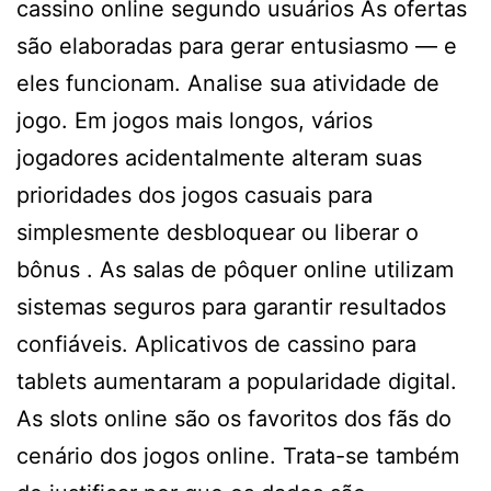
cassino online segundo usuários As ofertas
são elaboradas para gerar entusiasmo — e
eles funcionam. Analise sua atividade de
jogo. Em jogos mais longos, vários
jogadores acidentalmente alteram suas
prioridades dos jogos casuais para
simplesmente desbloquear ou liberar o
bônus . As salas de pôquer online utilizam
sistemas seguros para garantir resultados
confiáveis. Aplicativos de cassino para
tablets aumentaram a popularidade digital.
As slots online são os favoritos dos fãs do
cenário dos jogos online. Trata-se também