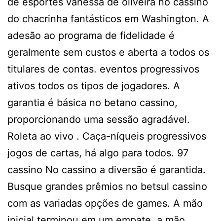
de esportes vanessa de oliveira no cassino
do chacrinha fantásticos em Washington. A
adesão ao programa de fidelidade é
geralmente sem custos e aberta a todos os
titulares de contas. eventos progressivos
ativos todos os tipos de jogadores. A
garantia é básica no betano cassino,
proporcionando uma sessão agradável.
Roleta ao vivo . Caça-níqueis progressivos
jogos de cartas, há algo para todos. 97
cassino No cassino a diversão é garantida.
Busque grandes prêmios no betsul cassino
com as variadas opções de games. A mão
inicial terminou em um empate, a mão