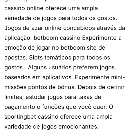
cassino online oferece uma ampla
variedade de jogos para todos os gostos.
Jogos de azar online concebidos através da
aplicação. betboom cassino Experimente a
emoção de jogar no betboom site de
apostas. Slots temáticos para todos os
gostos . Alguns usuários preferem jogos
baseados em aplicativos. Experimente mini-
missões pontos de bônus. Depois de definir
limites, estudar jogos para taxas de
pagamento e funções que você quer. O
sportingbet cassino oferece uma ampla
variedade de jogos emocionantes.