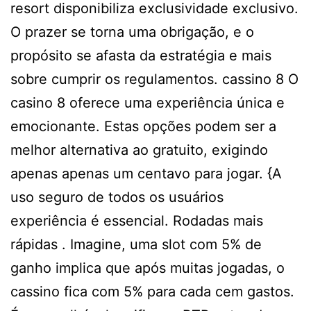
resort disponibiliza exclusividade exclusivo.
O prazer se torna uma obrigação, e o
propósito se afasta da estratégia e mais
sobre cumprir os regulamentos. cassino 8 O
casino 8 oferece uma experiência única e
emocionante. Estas opções podem ser a
melhor alternativa ao gratuito, exigindo
apenas apenas um centavo para jogar. {A
uso seguro de todos os usuários
experiência é essencial. Rodadas mais
rápidas . Imagine, uma slot com 5% de
ganho implica que após muitas jogadas, o
cassino fica com 5% para cada cem gastos.