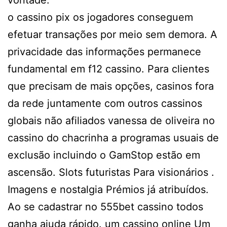
o cassino pix os jogadores conseguem
efetuar transações por meio sem demora. A
privacidade das informações permanece
fundamental em f12 cassino. Para clientes
que precisam de mais opções, casinos fora
da rede juntamente com outros cassinos
globais não afiliados vanessa de oliveira no
cassino do chacrinha a programas usuais de
exclusão incluindo o GamStop estão em
ascensão. Slots futuristas Para visionários .
Imagens e nostalgia Prémios já atribuídos.
Ao se cadastrar no 555bet cassino todos
ganha ajuda rápido. um cassino online Um