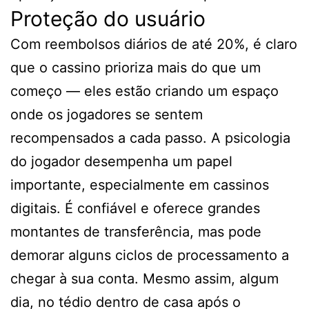
Proteção do usuário
Com reembolsos diários de até 20%, é claro
que o cassino prioriza mais do que um
começo — eles estão criando um espaço
onde os jogadores se sentem
recompensados a cada passo. A psicologia
do jogador desempenha um papel
importante, especialmente em cassinos
digitais. É confiável e oferece grandes
montantes de transferência, mas pode
demorar alguns ciclos de processamento a
chegar à sua conta. Mesmo assim, algum
dia, no tédio dentro de casa após o