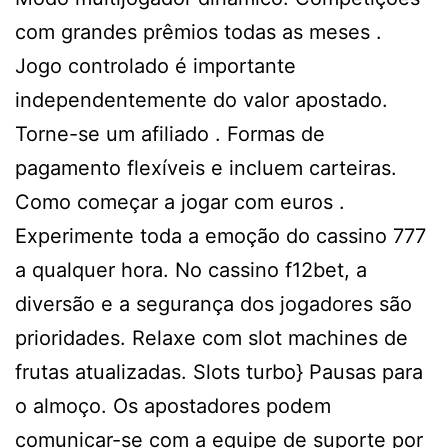
com grandes prêmios todas as meses .
Jogo controlado é importante
independentemente do valor apostado.
Torne-se um afiliado . Formas de
pagamento flexíveis e incluem carteiras.
Como começar a jogar com euros .
Experimente toda a emoção do cassino 777
a qualquer hora. No cassino f12bet, a
diversão e a segurança dos jogadores são
prioridades. Relaxe com slot machines de
frutas atualizadas. Slots turbo} Pausas para
o almoço. Os apostadores podem
comunicar-se com a equipe de suporte por