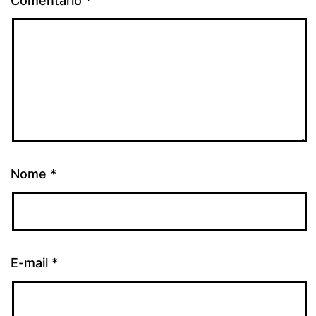
Comentário
*
Nome
*
E-mail
*