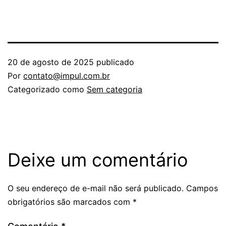
20 de agosto de 2025
publicado
Por
contato@impul.com.br
Categorizado como
Sem categoria
Deixe um comentário
O seu endereço de e-mail não será publicado.
Campos
obrigatórios são marcados com
*