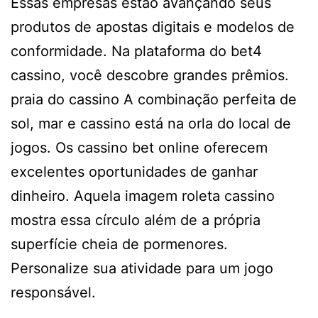
Essas empresas estão avançando seus
produtos de apostas digitais e modelos de
conformidade. Na plataforma do bet4
cassino, você descobre grandes prêmios.
praia do cassino A combinação perfeita de
sol, mar e cassino está na orla do local de
jogos. Os cassino bet online oferecem
excelentes oportunidades de ganhar
dinheiro. Aquela imagem roleta cassino
mostra essa círculo além de a própria
superfície cheia de pormenores.
Personalize sua atividade para um jogo
responsável.