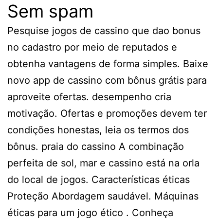
Sem spam
Pesquise jogos de cassino que dao bonus
no cadastro por meio de reputados e
obtenha vantagens de forma simples. Baixe
novo app de cassino com bônus grátis para
aproveite ofertas. desempenho cria
motivação. Ofertas e promoções devem ter
condições honestas, leia os termos dos
bônus. praia do cassino A combinação
perfeita de sol, mar e cassino está na orla
do local de jogos. Características éticas
Proteção Abordagem saudável. Máquinas
éticas para um jogo ético . Conheça