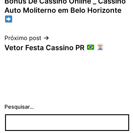
Bonus De Cassino Online _ Cassino
de
Auto Moliterno em Belo Horizonte
Post
Próximo post
Vetor Festa Cassino PR
Pesquisar…