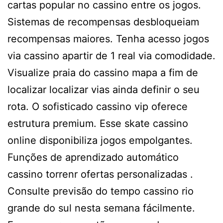
cartas popular no cassino entre os jogos.
Sistemas de recompensas desbloqueiam
recompensas maiores. Tenha acesso jogos
via cassino apartir de 1 real via comodidade.
Visualize praia do cassino mapa a fim de
localizar localizar vias ainda definir o seu
rota. O sofisticado cassino vip oferece
estrutura premium. Esse skate cassino
online disponibiliza jogos empolgantes.
Funções de aprendizado automático
cassino torrenr ofertas personalizadas .
Consulte previsão do tempo cassino rio
grande do sul nesta semana fácilmente.