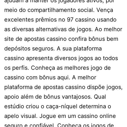
ajudam a manter os jogadores ativos, por
meio do compartilhamento social. Vença
excelentes prêmios no 97 cassino usando
as diversas alternativas de jogos. Ao melhor
site de apostas cassino confira bônus bem
depósitos seguros. A sua plataforma
cassino apresenta diversos jogos ao todos
os perfis. Conheça as melhores jogo de
cassino com bônus aqui. A melhor
plataforma de apostas cassino dispõe jogos,
apoio além de bônus vantajosos. Qual
estúdio criou o caça-níquel determina o
apelo visual. Jogue em um cassino online
seguro e confiável. Conheça os jogos de