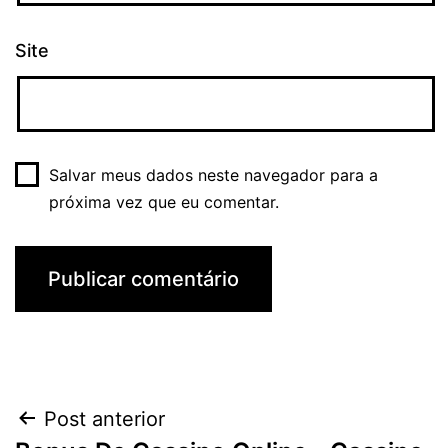
Site
Salvar meus dados neste navegador para a
próxima vez que eu comentar.
Navegação
Post anterior