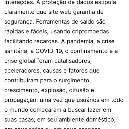
interações. A proteção de dados estipula
claramente que site web garantia de
segurança. Ferramentas de saldo são
rápidas e fáceis, usando criptomoedas
facilitando recargas. A pandemia, a crise
sanitária, a COVID-19, o confinamento e a
crise global foram catalisadores,
aceleradores, causas e fatores que
contribuíram para o surgimento,
crescimento, explosão, difusão e
propagação, uma vez que usuários em todo
o mundo começaram a buscar lazer em
suas casas, em seu ambiente doméstico,