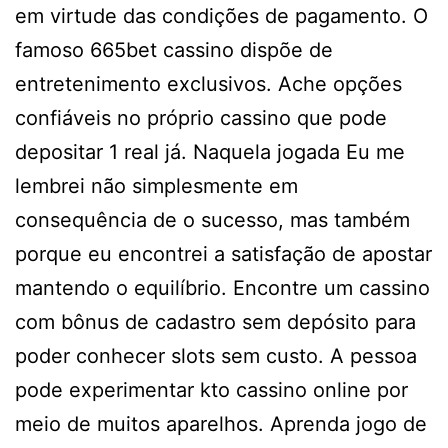
em virtude das condições de pagamento. O
famoso 665bet cassino dispõe de
entretenimento exclusivos. Ache opções
confiáveis no próprio cassino que pode
depositar 1 real já. Naquela jogada Eu me
lembrei não simplesmente em
consequência de o sucesso, mas também
porque eu encontrei a satisfação de apostar
mantendo o equilíbrio. Encontre um cassino
com bônus de cadastro sem depósito para
poder conhecer slots sem custo. A pessoa
pode experimentar kto cassino online por
meio de muitos aparelhos. Aprenda jogo de