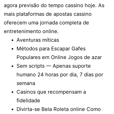
agora previsão do tempo cassino hoje. As
mais plataformas de apostas cassino
oferecem uma jornada completa de
entretenimento online.
Aventuras míticas
Métodos para Escapar Gafes
Populares em Online Jogos de azar
Sem scripts — Apenas suporte
humano 24 horas por dia, 7 dias por
semana
Casinos que recompensam a
fidelidade
Divirta-se Bela Roleta online Como