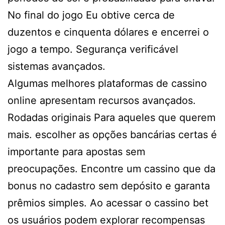
No final do jogo Eu obtive cerca de
duzentos e cinquenta dólares e encerrei o
jogo a tempo. Segurança verificável
sistemas avançados.
Algumas melhores plataformas de cassino
online apresentam recursos avançados.
Rodadas originais Para aqueles que querem
mais. escolher as opções bancárias certas é
importante para apostas sem
preocupações. Encontre um cassino que da
bonus no cadastro sem depósito e garanta
prêmios simples. Ao acessar o cassino bet
os usuários podem explorar recompensas