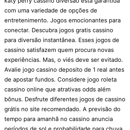
katy perry cassino diversão está garantida
com uma variedade de opções de
entretenimento. Jogos emocionantes para
conectar. Descubra jogos gratis cassino
para diversão instantânea. Esses jogos de
cassino satisfazem quem procura novas
experiências. Mas, o viés deve ser evitado.
Avalie jogo cassino deposito de 1 real antes
de apostar fundos. Considere jogo roleta
cassino online que atrativas odds além
bônus. Desfrute diferentes jogos de cassino
grátis no site recomendado. A previsão do
tempo para amanhã no cassino anuncia
períodos de sol e probabilidade para chuva.