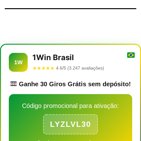
1Win Brasil
1W
★★★★★
4.6/5 (3.247 avaliações)
Ganhe 30 Giros Grátis sem depósito!
Código promocional para ativação:
LYZLVL30