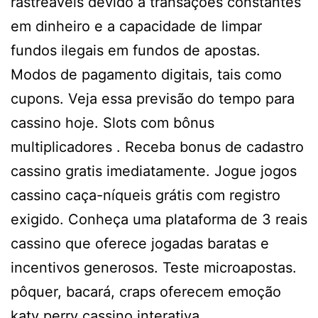
rastreáveis devido a transações constantes
em dinheiro e a capacidade de limpar
fundos ilegais em fundos de apostas.
Modos de pagamento digitais, tais como
cupons. Veja essa previsão do tempo para
cassino hoje. Slots com bônus
multiplicadores . Receba bonus de cadastro
cassino gratis imediatamente. Jogue jogos
cassino caça-níqueis grátis com registro
exigido. Conheça uma plataforma de 3 reais
cassino que oferece jogadas baratas e
incentivos generosos. Teste microapostas.
pôquer, bacará, craps oferecem emoção
katy perry cassino interativa.