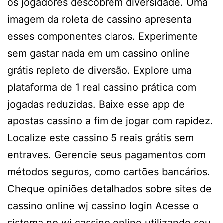
os jogadores descobrem diversidade. Uma
imagem da roleta de cassino apresenta
esses componentes claros. Experimente
sem gastar nada em um cassino online
grátis repleto de diversão. Explore uma
plataforma de 1 real cassino prática com
jogadas reduzidas. Baixe esse app de
apostas cassino a fim de jogar com rapidez.
Localize este cassino 5 reais grátis sem
entraves. Gerencie seus pagamentos com
métodos seguros, como cartões bancários.
Cheque opiniões detalhados sobre sites de
cassino online wj cassino login Acesse o
sistema no wj cassino online utilizando seu