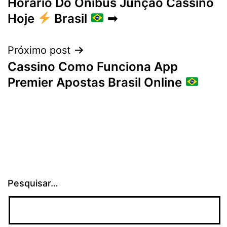
Horário Do Ônibus Junção Cassino
de
Hoje
Brasil
➟
Post
Próximo post
Cassino Como Funciona App
Premier Apostas Brasil Online
Pesquisar…