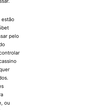
ssar.
 estão
5bet
sar pelo
 do
controlar
 cassino
ôquer
dos.
es
ra
e, ou