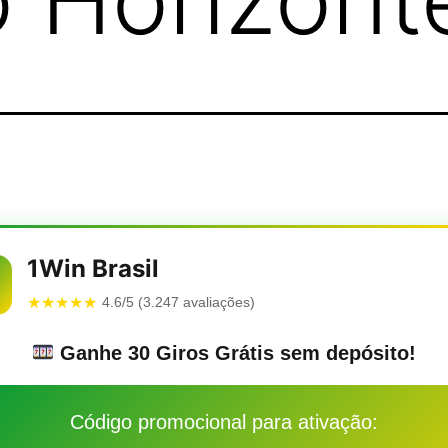
1Win Brasil
★★★★★
4.6/5 (3.247 avaliações)
Ganhe 30 Giros Grátis sem depósito!
Código promocional para ativação: