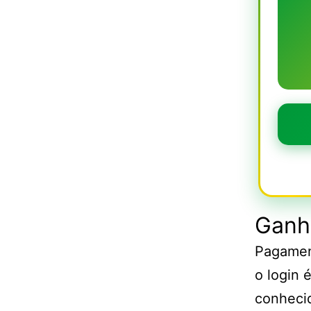
Ganh
Pagament
o login 
conhecid