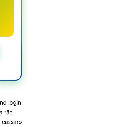
no login
é tão
o cassino