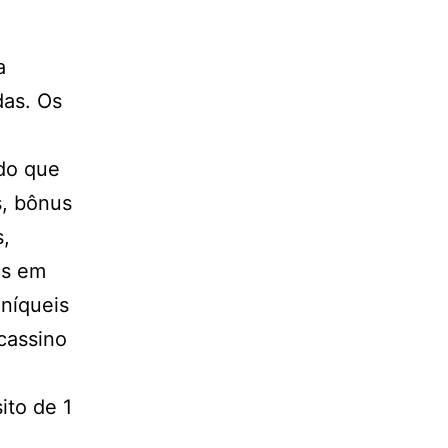
a
das. Os
 do que
s, bônus
s,
os em
-níqueis
cassino
ito de 1