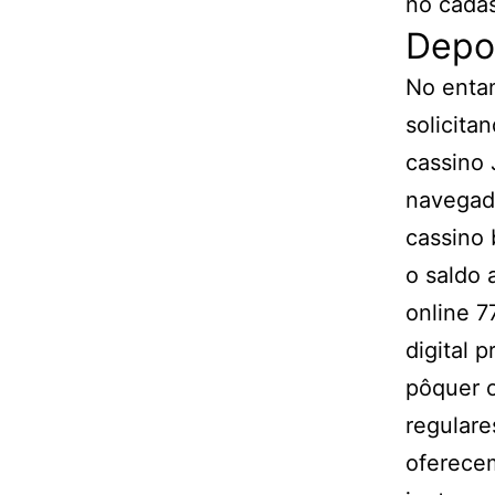
no cadas
Depo
No entan
solicita
cassino 
navegado
cassino 
o saldo 
online 7
digital 
pôquer o
regulare
oferece