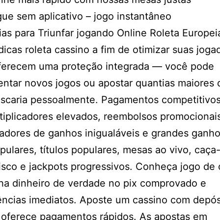
ue sem aplicativo – jogo instantâneo
ias para Triunfar jogando Online Roleta Europei
dicas roleta cassino a fim de otimizar suas joga
ferecem uma proteção integrada — você pode
ntar novos jogos ou apostar quantias maiores
iscaria pessoalmente. Pagamentos competitivo
iplicadores elevados, reembolsos promocionai
cadores de ganhos inigualáveis e grandes ganh
pulares, títulos populares, mesas ao vivo, caça
risco e jackpots progressivos. Conheça jogo de 
ha dinheiro de verdade no pix comprovado e
ências imediatos. Aposte um cassino com depós
 oferece pagamentos rápidos. As apostas em