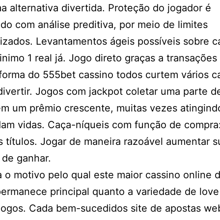
a alternativa divertida. Proteção do jogador é
do com análise preditiva, por meio de limites
izados. Levantamentos ágeis possíveis sobre c
nimo 1 real já. Jogo direto graças a transações 
forma do 555bet cassino todos curtem vários c
divertir. Jogos com jackpot coletar uma parte d
em um prêmio crescente, muitas vezes atingin
am vidas. Caça-níqueis com função de compra:
 títulos. Jogar de maneira razoável aumentar s
 de ganhar.
o motivo pelo qual este maior cassino online 
rmanece principal quanto a variedade de love
jogos. Cada bem-sucedidos site de apostas we