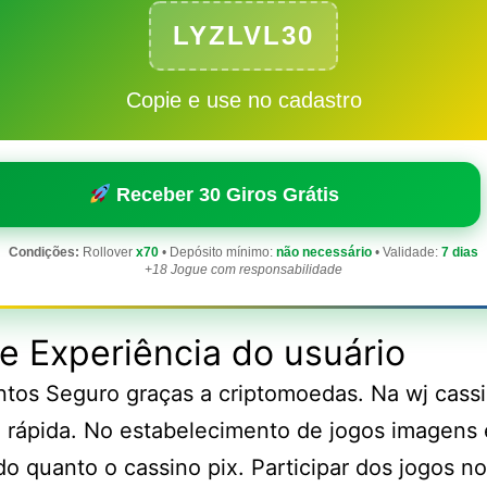
LYZLVL30
Copie e use no cadastro
Receber 30 Giros Grátis
Condições:
Rollover
x70
• Depósito mínimo:
não necessário
• Validade:
7 dias
+18 Jogue com responsabilidade
e Experiência do usuário
os Seguro graças a criptomoedas. Na wj cassi
é rápida. No estabelecimento de jogos imagens 
o quanto o cassino pix. Participar dos jogos n