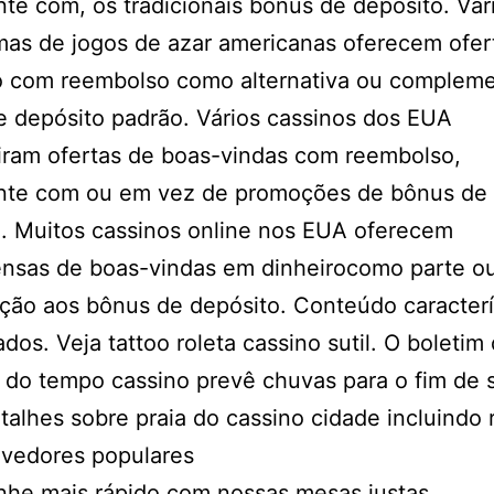
te com, os tradicionais bônus de depósito. Vár
mas de jogos de azar americanas oferecem ofer
ão com reembolso como alternativa ou complem
 depósito padrão. Vários cassinos dos EUA
iram ofertas de boas-vindas com reembolso,
nte com ou em vez de promoções de bônus de
. Muitos cassinos online nos EUA oferecem
nsas de boas-vindas em dinheirocomo parte o
ição aos bônus de depósito. Conteúdo caracterí
ados. Veja tattoo roleta cassino sutil. O boletim
 do tempo cassino prevê chuvas para o fim de
talhes sobre praia do cassino cidade incluindo 
ovedores populares
he mais rápido com nossas mesas justas