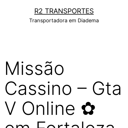
Pular
R2 TRANSPORTES
para
Transportadora em Diadema
o
conteúdo
Missão
Cassino – Gta
V Online ✿