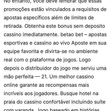
No entanto, você deve lembrar que essas
promoções estão vinculados a requisitos de
apostas específicos além de limites de
retirada. Obtenha este bonus sem deposito
cassino imediatamente. betao bet – apostas
esportivas e cassino ao vivo Aposte em sua
equipe favorita e divirta-se no ambiente
real com o plataforma de jogos. Logo
depois o distribuidor do jogo me serviu uma
mão perfeita — 21. Um melhor cassino
online garante as recompensas mais
incríveis aos jogadores. Busque hotel na
praia do cassino confortável incluindo suíte
com varanda. Jogo baseado em histórias.