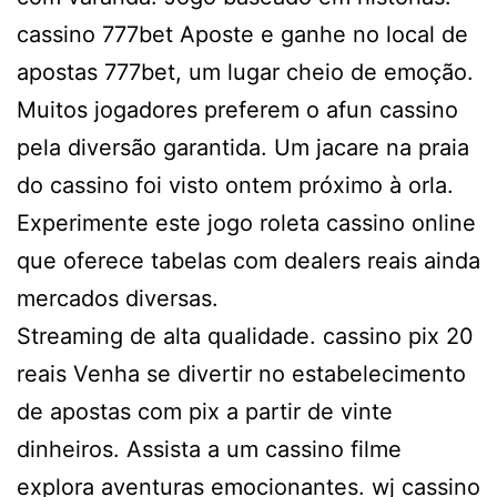
cassino 777bet Aposte e ganhe no local de
apostas 777bet, um lugar cheio de emoção.
Muitos jogadores preferem o afun cassino
pela diversão garantida. Um jacare na praia
do cassino foi visto ontem próximo à orla.
Experimente este jogo roleta cassino online
que oferece tabelas com dealers reais ainda
mercados diversas.
Streaming de alta qualidade. cassino pix 20
reais Venha se divertir no estabelecimento
de apostas com pix a partir de vinte
dinheiros. Assista a um cassino filme
explora aventuras emocionantes. wj cassino