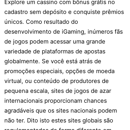
Explore um cassino com bônus grátis no
cadastro sem depósito e conquiste prêmios
únicos. Como resultado do
desenvolvimento de iGaming, inúmeros fãs
de jogos podem acessar uma grande
variedade de plataformas de apostas
globalmente. Se você está atrás de
promoções especiais, opções de moeda
virtual, ou conteúdo de produtores de
pequena escala, sites de jogos de azar
internacionais proporcionam chances
agradáveis que os sites nacionais podem
não ter. Dito isto estes sites globais são