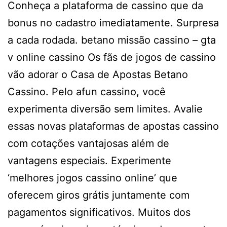
Conheça a plataforma de cassino que da
bonus no cadastro imediatamente. Surpresa
a cada rodada. betano missão cassino – gta
v online cassino Os fãs de jogos de cassino
vão adorar o Casa de Apostas Betano
Cassino. Pelo afun cassino, você
experimenta diversão sem limites. Avalie
essas novas plataformas de apostas cassino
com cotações vantajosas além de
vantagens especiais. Experimente
‘melhores jogos cassino online’ que
oferecem giros grátis juntamente com
pagamentos significativos. Muitos dos