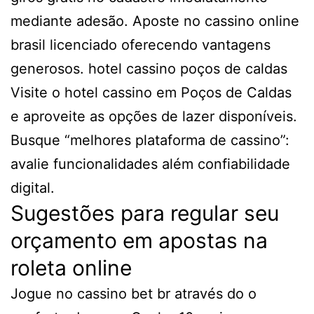
mediante adesão. Aposte no cassino online
brasil licenciado oferecendo vantagens
generosos. hotel cassino poços de caldas
Visite o hotel cassino em Poços de Caldas
e aproveite as opções de lazer disponíveis.
Busque “melhores plataforma de cassino”:
avalie funcionalidades além confiabilidade
digital.
Sugestões para regular seu
orçamento em apostas na
roleta online
Jogue no cassino bet br através do o