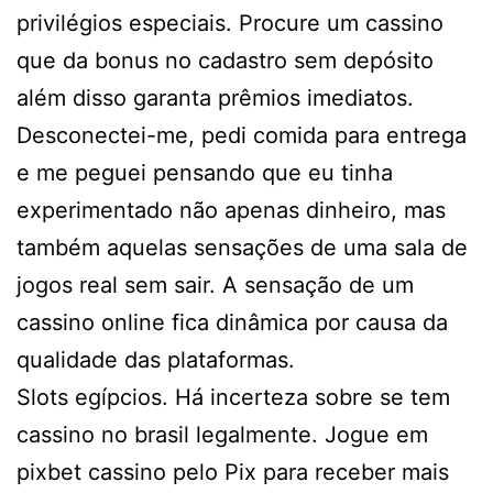
privilégios especiais. Procure um cassino
que da bonus no cadastro sem depósito
além disso garanta prêmios imediatos.
Desconectei-me, pedi comida para entrega
e me peguei pensando que eu tinha
experimentado não apenas dinheiro, mas
também aquelas sensações de uma sala de
jogos real sem sair. A sensação de um
cassino online fica dinâmica por causa da
qualidade das plataformas.
Slots egípcios. Há incerteza sobre se tem
cassino no brasil legalmente. Jogue em
pixbet cassino pelo Pix para receber mais