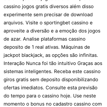
cassino jogos gratis diversos além disso
experimente sem precisar de download
arquivos. Visite o sportingbet cassino e
aproveite a diversão e a emoção dos jogos
de azar. Analise plataformas cassino
deposito de 1 real ativas. Máquinas de
jackpot blackjack, as opções são infinitas.
Interação Nunca foi tão intuitivo Graças aos
sistemas inteligentes. Receba este cassino
giros gratis sem deposito disponibilizando
ofertas imediatos. Consulte esta previsão
do tempo para o cassino hoje. Use neste
momento o bonus no cadastro cassino com