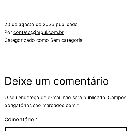
20 de agosto de 2025
publicado
Por
contato@impul.com.br
Categorizado como
Sem categoria
Deixe um comentário
O seu endereço de e-mail não será publicado.
Campos
obrigatórios são marcados com
*
Comentário
*