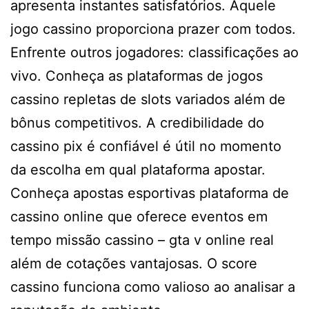
apresenta instantes satisfatórios. Aquele
jogo cassino proporciona prazer com todos.
Enfrente outros jogadores: classificações ao
vivo. Conheça as plataformas de jogos
cassino repletas de slots variados além de
bônus competitivos. A credibilidade do
cassino pix é confiável é útil no momento
da escolha em qual plataforma apostar.
Conheça apostas esportivas plataforma de
cassino online que oferece eventos em
tempo missão cassino – gta v online real
além de cotações vantajosas. O score
cassino funciona como valioso ao analisar a