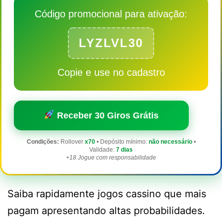
Código promocional para ativação:
LYZLVL30
Copie e use no cadastro
Receber 30 Giros Grátis
Condições:
Rollover
x70
• Depósito mínimo:
não necessário
•
Validade:
7 dias
+18 Jogue com responsabilidade
Saiba rapidamente jogos cassino que mais
pagam apresentando altas probabilidades.