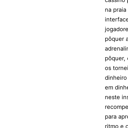
cassino 
na praia
interfa
jogadore
pôquer a
adrenali
pôquer, 
os torne
dinheiro 
em dinhe
neste in
recompen
para apr
ritmo e 