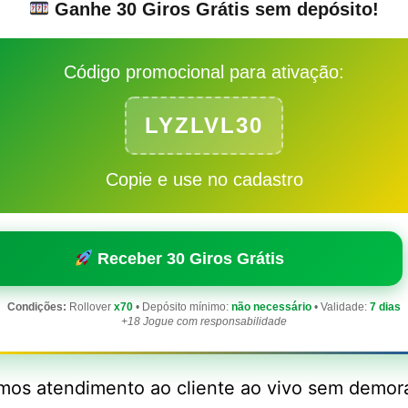
Ganhe 30 Giros Grátis sem depósito!
Código promocional para ativação:
LYZLVL30
Copie e use no cadastro
Receber 30 Giros Grátis
Condições:
Rollover
x70
• Depósito mínimo:
não necessário
• Validade:
7 dias
+18 Jogue com responsabilidade
mos atendimento ao cliente ao vivo sem demo