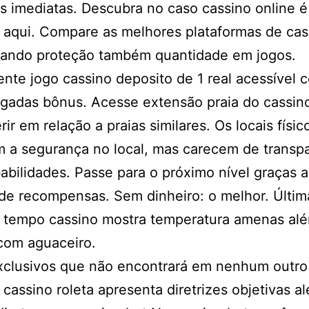
s imediatas. Descubra no caso cassino online é
l aqui. Compare as melhores plataformas de cas
rando proteção também quantidade em jogos.
nte jogo cassino deposito de 1 real acessível 
gadas bônus. Acesse extensão praia do cassino
rir em relação a praias similares. Os locais físic
 a segurança no local, mas carecem de transp
abilidades. Passe para o próximo nível graças 
de recompensas. Sem dinheiro: o melhor. Últim
o tempo cassino mostra temperatura amenas al
com aguaceiro.
clusivos que não encontrará em nenhum outro 
cassino roleta apresenta diretrizes objetivas a