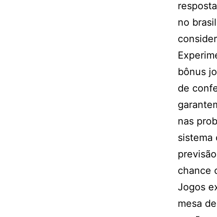
resposta
no brasi
conside
Experime
bônus jo
de confe
garantem
nas prob
sistema 
previsã
chance 
Jogos ex
mesa de 