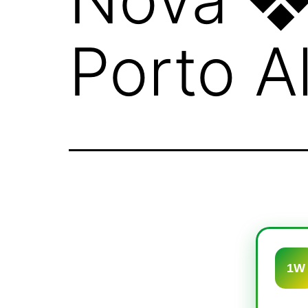
Porto A
1W