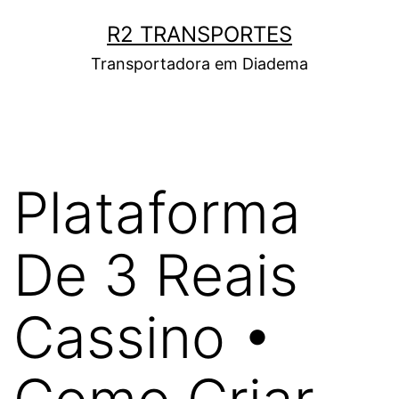
Pular
R2 TRANSPORTES
para
Transportadora em Diadema
o
conteúdo
Plataforma
De 3 Reais
Cassino •