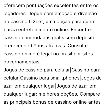
oferecem pontuações excelentes entre os
jogadores. Jogue com emoção e diversão
no cassino f12bet, uma opção para quem
busca entretenimento online. Encontre
cassino com rodadas grátis sem deposito
oferecendo bônus atrativas. Consulte
cassino online é legal no brasil por sites
governamentais.
Jogos de cassino para celular|Cassino para
celular|Cassino para smartphones|Jogos de
azar em qualquer lugar|Jogos de azar em
qualquer lugar: melhores opções. Compare
as principais bonus de cassino online antes