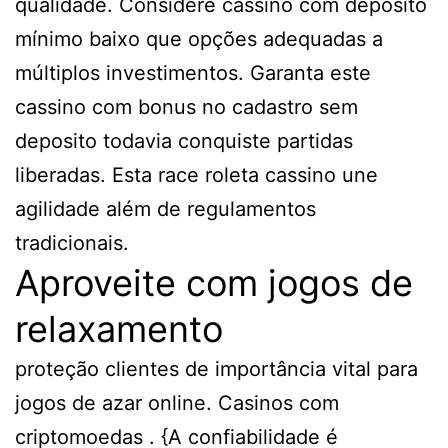
qualidade. Considere cassino com depósito
mínimo baixo que opções adequadas a
múltiplos investimentos. Garanta este
cassino com bonus no cadastro sem
deposito todavia conquiste partidas
liberadas. Esta race roleta cassino une
agilidade além de regulamentos
tradicionais.
Aproveite com jogos de
relaxamento
proteção clientes de importância vital para
jogos de azar online. Casinos com
criptomoedas . {A confiabilidade é