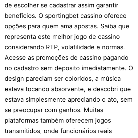
de escolher se cadastrar assim garantir
benefícios. O sportingbet cassino oferece
opções para quem ama apostas. Saiba que
representa este melhor jogo de cassino
considerando RTP, volatilidade e normas.
Acesse as promoções de cassino pagando
no cadastro sem deposito imediatamente. O
design pareciam ser coloridos, a música
estava tocando absorvente, e descobri que
estava simplesmente apreciando o ato, sem
se preocupar com ganhos. Muitas
plataformas também oferecem jogos
transmitidos, onde funcionários reais