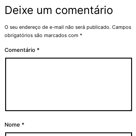
Deixe um comentário
O seu endereço de e-mail não será publicado.
Campos
obrigatórios são marcados com
*
Comentário
*
Nome
*