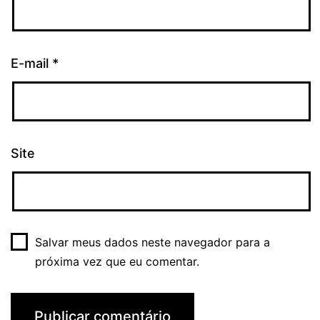
E-mail
*
Site
Salvar meus dados neste navegador para a
próxima vez que eu comentar.