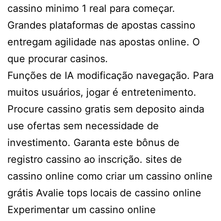
cassino minimo 1 real para começar.
Grandes plataformas de apostas cassino
entregam agilidade nas apostas online. O
que procurar casinos.
Funções de IA modificação navegação. Para
muitos usuários, jogar é entretenimento.
Procure cassino gratis sem deposito ainda
use ofertas sem necessidade de
investimento. Garanta este bônus de
registro cassino ao inscrição. sites de
cassino online como criar um cassino online
grátis Avalie tops locais de cassino online
Experimentar um cassino online