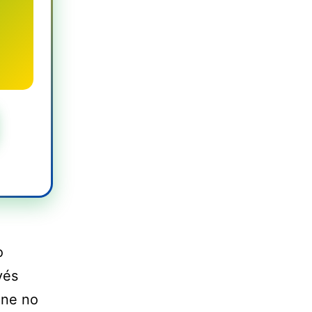
o
vés
ine no