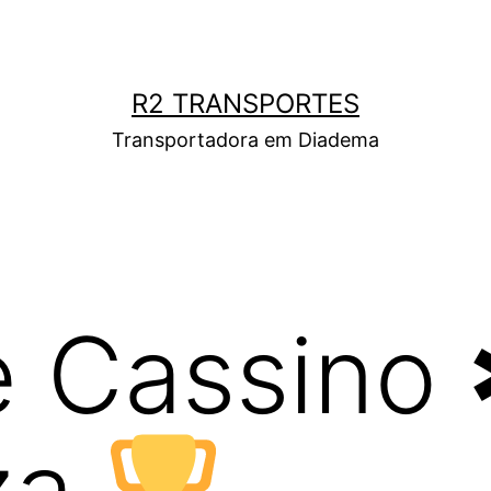
R2 TRANSPORTES
Transportadora em Diadema
e Cassino
za