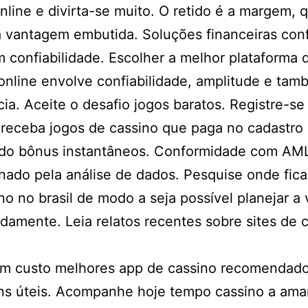
nline e divirta-se muito. O retido é a margem, 
a vantagem embutida. Soluções financeiras conf
 confiabilidade. Escolher a melhor plataforma 
online envolve confiabilidade, amplitude e ta
cia. Aceite o desafio jogos baratos. Registre-se
receba jogos de cassino que paga no cadastro
do bônus instantâneos. Conformidade com AM
nado pela análise de dados. Pesquise onde fica
no no brasil de modo a seja possível planejar a v
damente. Leia relatos recentes sobre sites de 
em custo melhores app de cassino recomendado
ns úteis. Acompanhe hoje tempo cassino a ama