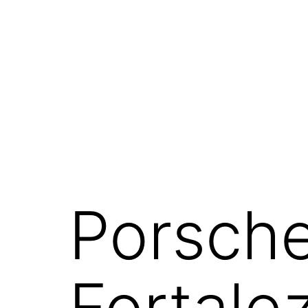
Pular
para
o
conteúdo
Porsch
Fortale