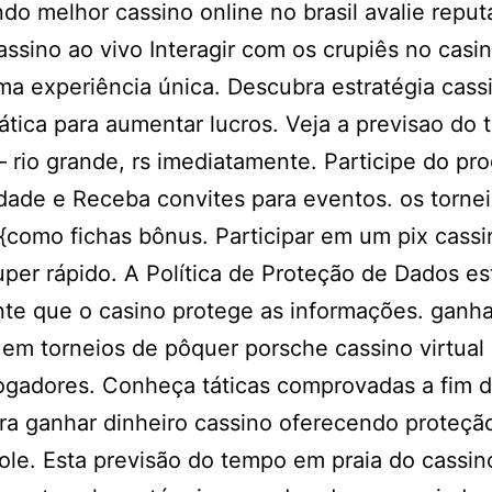
do melhor cassino online no brasil avalie repu
cassino ao vivo Interagir com os crupiês no casi
ma experiência única. Descubra estratégia cass
rática para aumentar lucros. Veja a previsao do
– rio grande, rs imediatamente. Participe do pr
idade e Receba convites para eventos. os torne
 {como fichas bônus. Participar em um pix cassi
uper rápido. A Política de Proteção de Dados es
te que o casino protege as informações. ganha
 em torneios de pôquer porsche cassino virtual 
ogadores. Conheça táticas comprovadas a fim d
ra ganhar dinheiro cassino oferecendo proteçã
ole. Esta previsão do tempo em praia do cassin