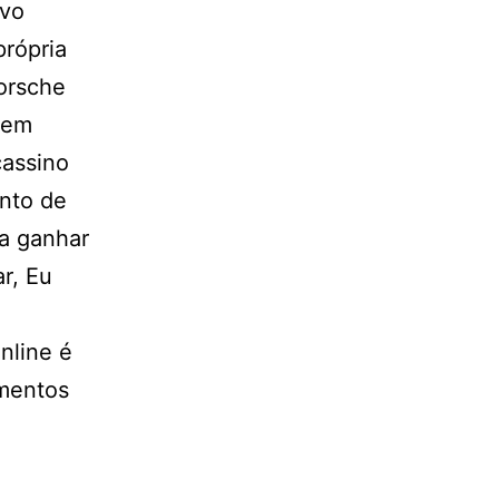
ivo
própria
orsche
cem
cassino
ento de
ta ganhar
r, Eu
nline é
amentos