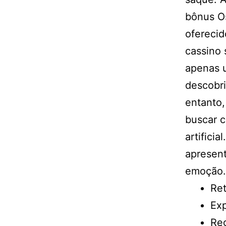
bônus Os
oferecid
cassino 
apenas u
descobri
entanto,
buscar c
artifici
apresent
emoção.
Ret
Exp
Reg