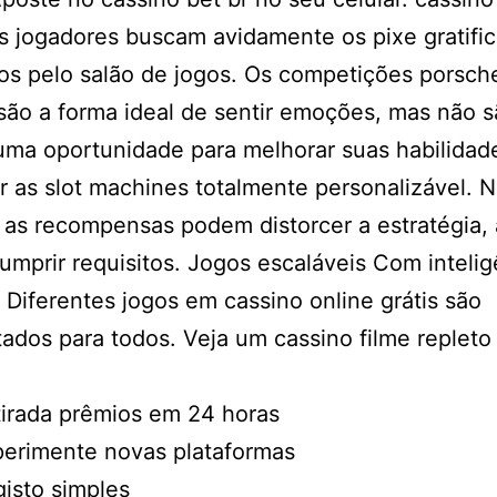
 jogadores buscam avidamente os pixe gratifi
os pelo salão de jogos. Os competições porsch
são a forma ideal de sentir emoções, mas não 
ma oportunidade para melhorar suas habilidad
r as slot machines totalmente personalizável. 
 as recompensas podem distorcer a estratégia,
umprir requisitos. Jogos escaláveis Com intelig
al. Diferentes jogos em cassino online grátis são
ados para todos. Veja um cassino filme repleto
irada prêmios em 24 horas
erimente novas plataformas
isto simples