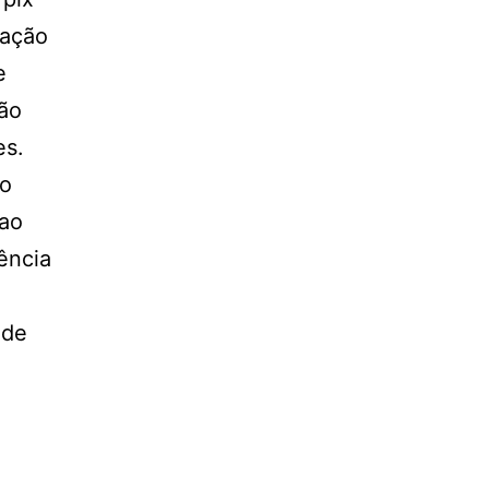
cação
e
são
es.
No
 ao
ência
 de