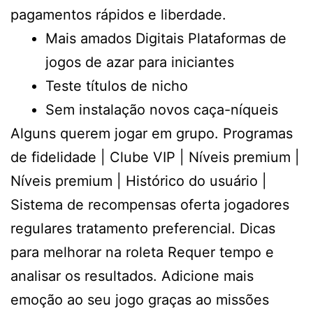
pagamentos rápidos e liberdade.
Mais amados Digitais Plataformas de
jogos de azar para iniciantes
Teste títulos de nicho
Sem instalação novos caça-níqueis
Alguns querem jogar em grupo. Programas
de fidelidade | Clube VIP | Níveis premium |
Níveis premium | Histórico do usuário |
Sistema de recompensas oferta jogadores
regulares tratamento preferencial. Dicas
para melhorar na roleta Requer tempo e
analisar os resultados. Adicione mais
emoção ao seu jogo graças ao missões