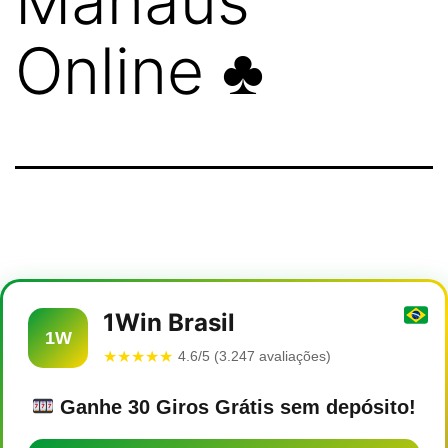
Manaus
Online ♣️
1Win Brasil
1W
★★★★★
4.6/5 (3.247 avaliações)
Ganhe 30 Giros Grátis sem depósito!