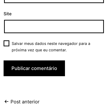
Site
Salvar meus dados neste navegador para a
próxima vez que eu comentar.
Navegação
Post anterior