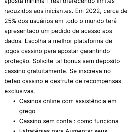
aposta minima 1 real oferecendo limites
reduzidos aos iniciantes. Em 2022, cerca de
25% dos usuários em todo o mundo terá
apresentado um pedido de acesso aos
dados. Escolha a melhor plataforma de
jogos cassino para apostar garantindo
proteção. Solicite tal bonus sem deposito
cassino gratuitamente. Se inscreva no
betao cassino e desfrute de recompensas
exclusivas.
Casinos online com assistência em
grego
Cassino sem conta : como funciona
Estratégias para Aumentar seus