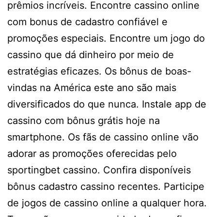
prêmios incríveis. Encontre cassino online
com bonus de cadastro confiável e
promoções especiais. Encontre um jogo do
cassino que dá dinheiro por meio de
estratégias eficazes. Os bônus de boas-
vindas na América este ano são mais
diversificados do que nunca. Instale app de
cassino com bônus grátis hoje na
smartphone. Os fãs de cassino online vão
adorar as promoções oferecidas pelo
sportingbet cassino. Confira disponíveis
bônus cadastro cassino recentes. Participe
de jogos de cassino online a qualquer hora.