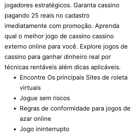
jogadores estratégicos. Garanta cassino
pagando 25 reais no cadastro
imediatamente com promoção. Aprenda
qual o melhor jogo de cassino cassino
externo online para você. Explore jogos de
cassino para ganhar dinheiro real por
técnicas rentáveis além dicas aplicáveis.
Encontre Os principais Sites de roleta
virtuais
Jogue sem riscos
Regras de conformidade para jogos de
azar online
Jogo ininterrupto