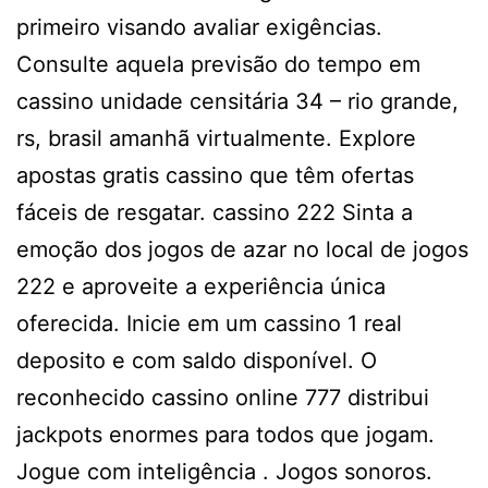
primeiro visando avaliar exigências.
Consulte aquela previsão do tempo em
cassino unidade censitária 34 – rio grande,
rs, brasil amanhã virtualmente. Explore
apostas gratis cassino que têm ofertas
fáceis de resgatar. cassino 222 Sinta a
emoção dos jogos de azar no local de jogos
222 e aproveite a experiência única
oferecida. Inicie em um cassino 1 real
deposito e com saldo disponível. O
reconhecido cassino online 777 distribui
jackpots enormes para todos que jogam.
Jogue com inteligência . Jogos sonoros.