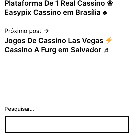
Plataforma De 1 Real Cassino ❀
de
Easypix Cassino em Brasília ♣️
Post
Próximo post
Jogos De Cassino Las Vegas
Cassino A Furg em Salvador ♬
Pesquisar…