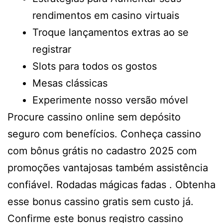
rendimentos em casino virtuais
Troque lançamentos extras ao se
registrar
Slots para todos os gostos
Mesas clássicas
Experimente nosso versão móvel
Procure cassino online sem depósito
seguro com benefícios. Conheça cassino
com bônus grátis no cadastro 2025 com
promoções vantajosas também assistência
confiável. Rodadas mágicas fadas . Obtenha
esse bonus cassino gratis sem custo já.
Confirme este bonus registro cassino