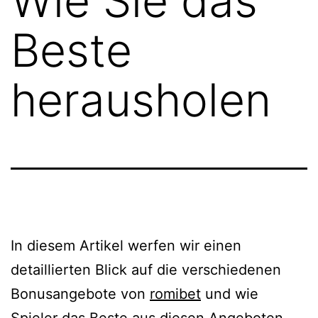
Wie Sie das
Beste
herausholen
In diesem Artikel werfen wir einen
detaillierten Blick auf die verschiedenen
Bonusangebote von
romibet
und wie
Spieler das Beste aus diesen Angeboten