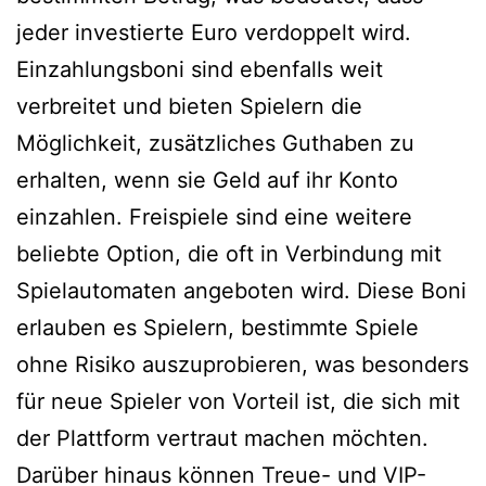
jeder investierte Euro verdoppelt wird.
Einzahlungsboni sind ebenfalls weit
verbreitet und bieten Spielern die
Möglichkeit, zusätzliches Guthaben zu
erhalten, wenn sie Geld auf ihr Konto
einzahlen. Freispiele sind eine weitere
beliebte Option, die oft in Verbindung mit
Spielautomaten angeboten wird. Diese Boni
erlauben es Spielern, bestimmte Spiele
ohne Risiko auszuprobieren, was besonders
für neue Spieler von Vorteil ist, die sich mit
der Plattform vertraut machen möchten.
Darüber hinaus können Treue- und VIP-