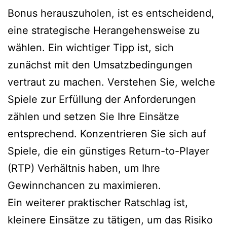
Bonus herauszuholen, ist es entscheidend,
eine strategische Herangehensweise zu
wählen. Ein wichtiger Tipp ist, sich
zunächst mit den Umsatzbedingungen
vertraut zu machen. Verstehen Sie, welche
Spiele zur Erfüllung der Anforderungen
zählen und setzen Sie Ihre Einsätze
entsprechend. Konzentrieren Sie sich auf
Spiele, die ein günstiges Return-to-Player
(RTP) Verhältnis haben, um Ihre
Gewinnchancen zu maximieren.
Ein weiterer praktischer Ratschlag ist,
kleinere Einsätze zu tätigen, um das Risiko