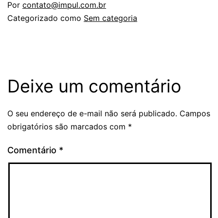
Por
contato@impul.com.br
Categorizado como
Sem categoria
Deixe um comentário
O seu endereço de e-mail não será publicado.
Campos
obrigatórios são marcados com
*
Comentário
*