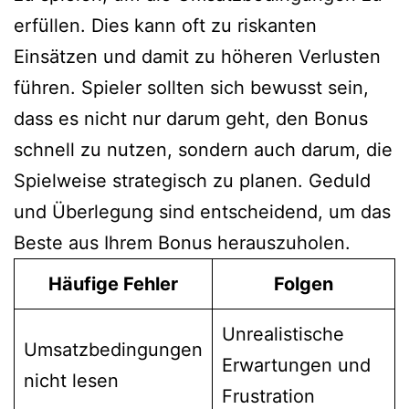
erfüllen. Dies kann oft zu riskanten
Einsätzen und damit zu höheren Verlusten
führen. Spieler sollten sich bewusst sein,
dass es nicht nur darum geht, den Bonus
schnell zu nutzen, sondern auch darum, die
Spielweise strategisch zu planen. Geduld
und Überlegung sind entscheidend, um das
Beste aus Ihrem Bonus herauszuholen.
Häufige Fehler
Folgen
Unrealistische
Umsatzbedingungen
Erwartungen und
nicht lesen
Frustration