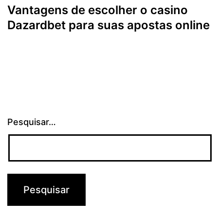
Vantagens de escolher o casino
Dazardbet para suas apostas online
Pesquisar…