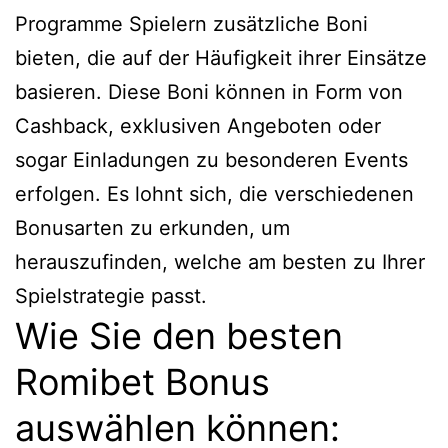
Programme Spielern zusätzliche Boni
bieten, die auf der Häufigkeit ihrer Einsätze
basieren. Diese Boni können in Form von
Cashback, exklusiven Angeboten oder
sogar Einladungen zu besonderen Events
erfolgen. Es lohnt sich, die verschiedenen
Bonusarten zu erkunden, um
herauszufinden, welche am besten zu Ihrer
Spielstrategie passt.
Wie Sie den besten
Romibet Bonus
auswählen können: