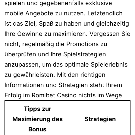
spielen und gegebenenfalls exklusive
mobile Angebote zu nutzen. Letztendlich
ist das Ziel, Spaß zu haben und gleichzeitig
Ihre Gewinne zu maximieren. Vergessen Sie
nicht, regelmäßig die Promotions zu
überprüfen und Ihre Spielstrategien
anzupassen, um das optimale Spielerlebnis
zu gewährleisten. Mit den richtigen
Informationen und Strategien steht Ihrem
Erfolg im Romibet Casino nichts im Wege.
Tipps zur
Maximierung des
Strategien
Bonus