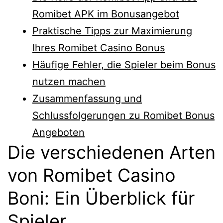
Romibet APK im Bonusangebot
Praktische Tipps zur Maximierung
Ihres Romibet Casino Bonus
Häufige Fehler, die Spieler beim Bonus
nutzen machen
Zusammenfassung und
Schlussfolgerungen zu Romibet Bonus
Angeboten
Die verschiedenen Arten
von Romibet Casino
Boni: Ein Überblick für
Spieler