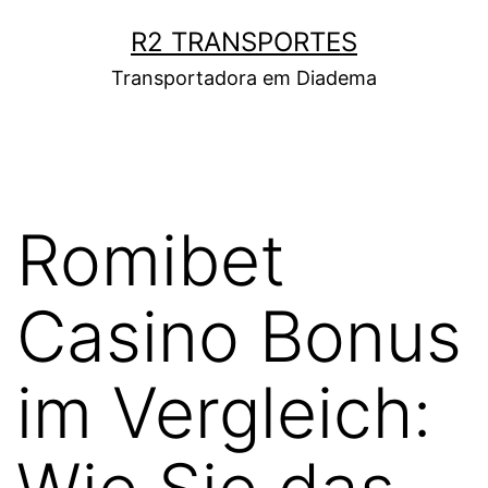
Pular
R2 TRANSPORTES
para
Transportadora em Diadema
o
conteúdo
Romibet
Casino Bonus
im Vergleich: