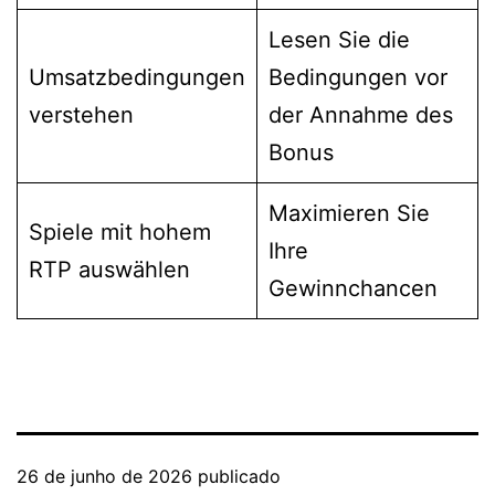
Lesen Sie die
Umsatzbedingungen
Bedingungen vor
verstehen
der Annahme des
Bonus
Maximieren Sie
Spiele mit hohem
Ihre
RTP auswählen
Gewinnchancen
26 de junho de 2026
publicado