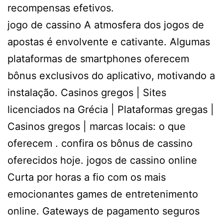
recompensas efetivos.
jogo de cassino A atmosfera dos jogos de
apostas é envolvente e cativante. Algumas
plataformas de smartphones oferecem
bônus exclusivos do aplicativo, motivando a
instalação. Casinos gregos | Sites
licenciados na Grécia | Plataformas gregas |
Casinos gregos | marcas locais: o que
oferecem . confira os bônus de cassino
oferecidos hoje. jogos de cassino online
Curta por horas a fio com os mais
emocionantes games de entretenimento
online. Gateways de pagamento seguros