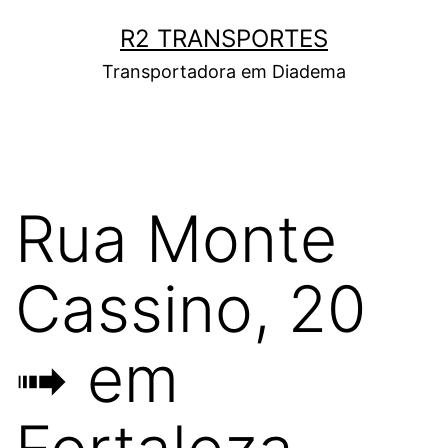
Pular
R2 TRANSPORTES
para
Transportadora em Diadema
o
conteúdo
Rua Monte
Cassino, 20
➟ em