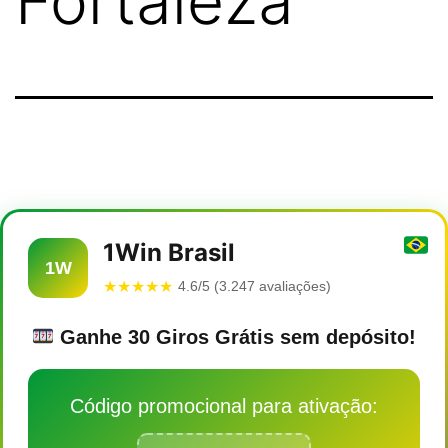
Fortaleza
1Win Brasil
1W
★★★★★
4.6/5 (3.247 avaliações)
Ganhe 30 Giros Grátis sem depósito!
Código promocional para ativação: