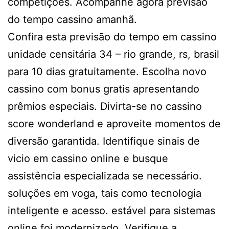
competições. Acompanhe agora previsao
do tempo cassino amanhã.
Confira esta previsão do tempo em cassino
unidade censitária 34 – rio grande, rs, brasil
para 10 dias gratuitamente. Escolha novo
cassino com bonus gratis apresentando
prêmios especiais. Divirta-se no cassino
score wonderland e aproveite momentos de
diversão garantida. Identifique sinais de
vicio em cassino online e busque
assistência especializada se necessário.
soluções em voga, tais como tecnologia
inteligente e acesso. estável para sistemas
online foi modernizado. Verifique a