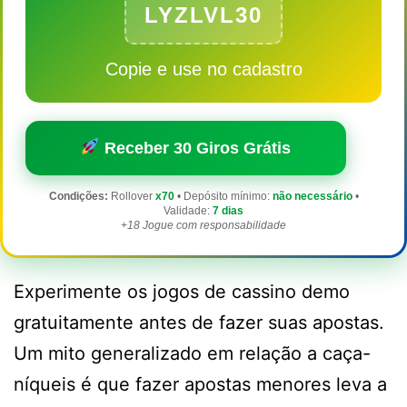
LYZLVL30
Copie e use no cadastro
Receber 30 Giros Grátis
Condições:
Rollover
x70
• Depósito mínimo:
não necessário
•
Validade:
7 dias
+18 Jogue com responsabilidade
Experimente os jogos de cassino demo
gratuitamente antes de fazer suas apostas.
Um mito generalizado em relação a caça-
níqueis é que fazer apostas menores leva a