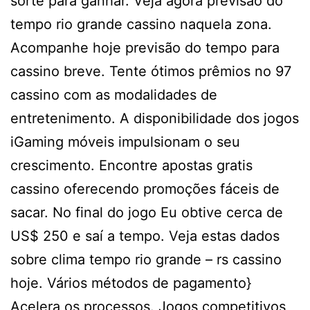
sorte para ganhar. Veja agora previsão do
tempo rio grande cassino naquela zona.
Acompanhe hoje previsão do tempo para
cassino breve. Tente ótimos prêmios no 97
cassino com as modalidades de
entretenimento. A disponibilidade dos jogos
iGaming móveis impulsionam o seu
crescimento. Encontre apostas gratis
cassino oferecendo promoções fáceis de
sacar. No final do jogo Eu obtive cerca de
US$ 250 e saí a tempo. Veja estas dados
sobre clima tempo rio grande – rs cassino
hoje. Vários métodos de pagamento}
Acelera os processos. Jogos competitivos