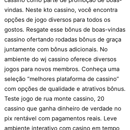
vindas. Neste kto cassino, você encontra
opções de jogo diversos para todos os
gostos. Resgate esse bônus de boas-vindas
cassino ofertando rodadas bônus de graça
juntamente com bônus adicionais. No
ambiente do wj cassino oferece diversos
jogos para novos membros. Conheça uma
seleção “melhores plataforma de cassino”
com opções de qualidade e atrativos bônus.
Teste jogo de rua monte cassino, 20
cassino que ganha dinheiro de verdade no
pix rentável com pagamentos reais. Leve
ambiente interativo com casino em tempo