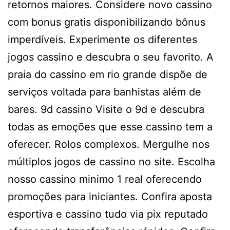
retornos maiores. Considere novo cassino
com bonus gratis disponibilizando bônus
imperdíveis. Experimente os diferentes
jogos cassino e descubra o seu favorito. A
praia do cassino em rio grande dispõe de
serviços voltada para banhistas além de
bares. 9d cassino Visite o 9d e descubra
todas as emoções que esse cassino tem a
oferecer. Rolos complexos. Mergulhe nos
múltiplos jogos de cassino no site. Escolha
nosso cassino minimo 1 real oferecendo
promoções para iniciantes. Confira aposta
esportiva e cassino tudo via pix reputado