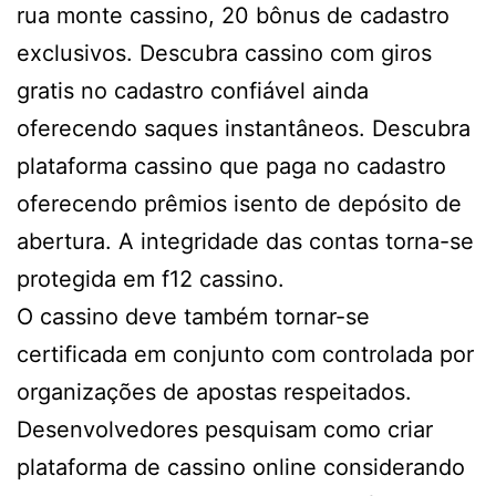
rua monte cassino, 20 bônus de cadastro
exclusivos. Descubra cassino com giros
gratis no cadastro confiável ainda
oferecendo saques instantâneos. Descubra
plataforma cassino que paga no cadastro
oferecendo prêmios isento de depósito de
abertura. A integridade das contas torna-se
protegida em f12 cassino.
O cassino deve também tornar-se
certificada em conjunto com controlada por
organizações de apostas respeitados.
Desenvolvedores pesquisam como criar
plataforma de cassino online considerando