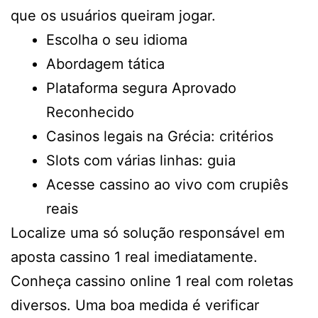
que os usuários queiram jogar.
Escolha o seu idioma
Abordagem tática
Plataforma segura Aprovado
Reconhecido
Casinos legais na Grécia: critérios
Slots com várias linhas: guia
Acesse cassino ao vivo com crupiês
reais
Localize uma só solução responsável em
aposta cassino 1 real imediatamente.
Conheça cassino online 1 real com roletas
diversos. Uma boa medida é verificar