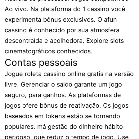
Ao vivo. Na plataforma do 1 cassino você
experimenta bônus exclusivos. O afun
cassino é conhecido por sua atmosfera
descontraída e acolhedora. Explore slots
cinematográficos conhecidos.
Contas pessoais
Jogue roleta cassino online gratis na versão
livre. Gerenciar o saldo garante um jogo
seguro, para ganhos. As plataformas de
jogos ofere bônus de reativação. Os jogos
baseados em tokens estão se tornando
populares. má gestão do dinheiro hábito
perigoso, que reduz o tempo de jogo. Use