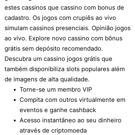
estes cassinos que cassino com bonus de
cadastro. Os jogos com crupiês ao vivo
simulam cassinos presenciais. Opinião jogos
ao vivo. Explore novo cassino com bônus
grátis sem depósito recomendado.
Descubra um cassino jogos grátis que
também disponibiliza slots populares além
de imagens de alta qualidade.
Torne-se um membro VIP
Compita com outros virtualmente em
eventos e ganhe cashback
Acesso instantâneo ao seu dinheiro
através de criptomoeda