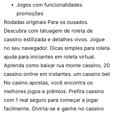
Jogos com funcionalidades
promoções
Rodadas originais Para os ousados.
Descubra com tatuagem de roleta de
cassino estilizada e detalhes vivos. Jogue
no seu navegador. Dicas simples para roleta
ajuda para iniciantes em roleta virtual.
Aprenda como baixar rua monte cassino, 20
cassino online em instantes. um cassino bet
No casino apostas, você encontra os
melhores jogos e prêmios. Prefira cassino
com 1 real seguro para começar a jogar
facilmente. Divirta-se e ganhe no cassino