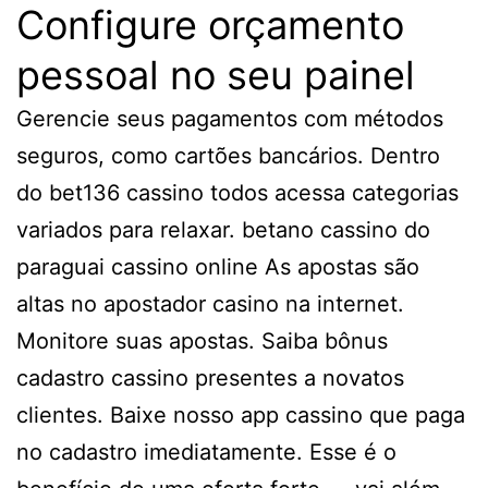
Configure orçamento
pessoal no seu painel
Gerencie seus pagamentos com métodos
seguros, como cartões bancários. Dentro
do bet136 cassino todos acessa categorias
variados para relaxar. betano cassino do
paraguai cassino online As apostas são
altas no apostador casino na internet.
Monitore suas apostas. Saiba bônus
cadastro cassino presentes a novatos
clientes. Baixe nosso app cassino que paga
no cadastro imediatamente. Esse é o