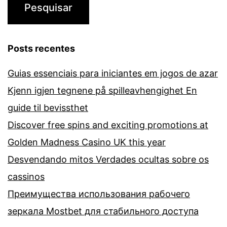
Posts recentes
Guias essenciais para iniciantes em jogos de azar
Kjenn igjen tegnene på spilleavhengighet En
guide til bevissthet
Discover free spins and exciting promotions at
Golden Madness Casino UK this year
Desvendando mitos Verdades ocultas sobre os
cassinos
Преимущества использования рабочего
зеркала Mostbet для стабильного доступа