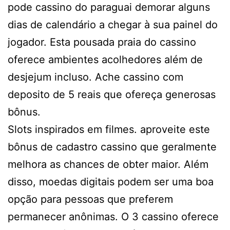
pode cassino do paraguai demorar alguns
dias de calendário a chegar à sua painel do
jogador. Esta pousada praia do cassino
oferece ambientes acolhedores além de
desjejum incluso. Ache cassino com
deposito de 5 reais que ofereça generosas
bônus.
Slots inspirados em filmes. aproveite este
bônus de cadastro cassino que geralmente
melhora as chances de obter maior. Além
disso, moedas digitais podem ser uma boa
opção para pessoas que preferem
permanecer anônimas. O 3 cassino oferece