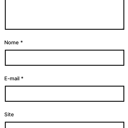
Nome
*
E-mail
*
Site