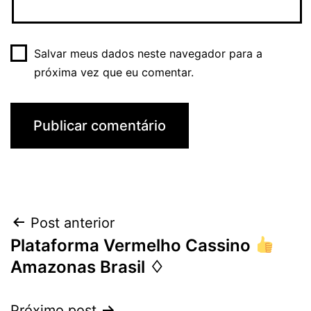
Salvar meus dados neste navegador para a
próxima vez que eu comentar.
Navegação
Post anterior
Plataforma Vermelho Cassino
de
Amazonas Brasil ♢
Post
Próximo post