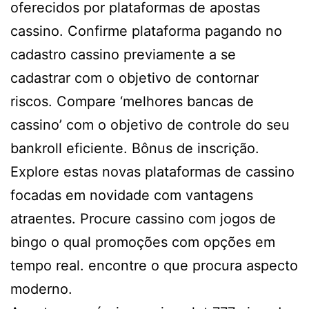
oferecidos por plataformas de apostas
cassino. Confirme plataforma pagando no
cadastro cassino previamente a se
cadastrar com o objetivo de contornar
riscos. Compare ‘melhores bancas de
cassino’ com o objetivo de controle do seu
bankroll eficiente. Bônus de inscrição.
Explore estas novas plataformas de cassino
focadas em novidade com vantagens
atraentes. Procure cassino com jogos de
bingo o qual promoções com opções em
tempo real. encontre o que procura aspecto
moderno.