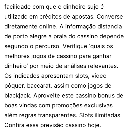
facilidade com que o dinheiro sujo é
utilizado em créditos de apostas. Converse
diretamente online. A informação distancia
de porto alegre a praia do cassino depende
segundo o percurso. Verifique ‘quais os
melhores jogos de cassino para ganhar
dinheiro’ por meio de análises relevantes.
Os indicados apresentam slots, vídeo
pôquer, baccarat, assim como jogos de
blackjack. Aproveite este cassino bonus de
boas vindas com promoções exclusivas
além regras transparentes. Slots ilimitadas.
Confira essa previsão cassino hoje.