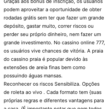
Graças aos bônus de inscrição, os usuários
podem aproveitar a oportunidade de obter
rodadas grátis sem ter que fazer um grande
depósito, gastar muito, correr riscos ou
perder seu próprio dinheiro, nem fazer um
grande investimento. No cassino online 777,
os usuários vive chances de vitória. A praia
do cassino praia é popular devido às
extensões de areia finas bem como
possuindo águas mansas.
Reconhecer os riscos Sensibiliza. Opções
de roleta ao vivo . Cada formato tem {suas
próprias regras e diferentes vantagens para
a casa. {É importante notar que nem todos