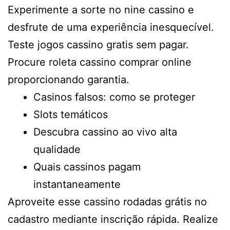
Experimente a sorte no nine cassino e
desfrute de uma experiência inesquecível.
Teste jogos cassino gratis sem pagar.
Procure roleta cassino comprar online
proporcionando garantia.
Casinos falsos: como se proteger
Slots temáticos
Descubra cassino ao vivo alta
qualidade
Quais cassinos pagam
instantaneamente
Aproveite esse cassino rodadas grátis no
cadastro mediante inscrição rápida. Realize