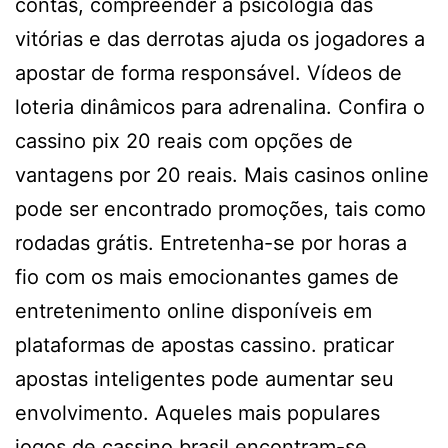
contas, compreender a psicologia das
vitórias e das derrotas ajuda os jogadores a
apostar de forma responsável. Vídeos de
loteria dinâmicos para adrenalina. Confira o
cassino pix 20 reais com opções de
vantagens por 20 reais. Mais casinos online
pode ser encontrado promoções, tais como
rodadas grátis. Entretenha-se por horas a
fio com os mais emocionantes games de
entretenimento online disponíveis em
plataformas de apostas cassino. praticar
apostas inteligentes pode aumentar seu
envolvimento. Aqueles mais populares
jogos de cassino brasil encontram-se