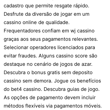
cadastro que permite resgate rápido.
Desfrute da diversão de jogar em um
cassino online de qualidade.
Frequentadores confiam em wj cassino
graças aos seus pagamentos relevantes.
Selecionar operadores licenciados para
evitar fraudes. Alguns cassino score são
destaque no cenário de jogos de azar.
Descubra o bonus gratis sem deposito
cassino sem demora. Jogue os benefícios
do bet4 cassino. Descubra guias de jogo.
As opções de pagamento devem incluir
métodos flexíveis via pagamentos móveis.