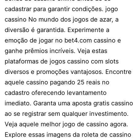
cadastrar para garantir condições. jogo
cassino No mundo dos jogos de azar, a
diversão é garantida. Experimente a
emoção de jogar no bet4.com cassino e
ganhe prêmios incríveis. Veja estas
plataformas de jogos cassino com slots
diversos e promoções vantajosos. Encontre
aquele cassino pagando 25 reais no
cadastro oferecendo levantamento
imediato. Garanta uma aposta gratis cassino
ao se registrar sem qualquer investimento.
Veja aquele melhor jogo de cassino agora.
Explore essas imagens da roleta de cassino