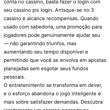
conta no cassino, basta fazer o login com
seu cassino pix login. Arrisque-se no 3
cassino e alcance recompensas. Quando
usado com sabedoria, uma promoção para
jogadores pode genuinamente ajudar seu
— não garantindo triunfos, mas
aumentando seu tempo disponível e
permitindo que você se envolva em apostas
planejadas sem esgotar seus fundos
pessoais.
O entretenimento se transforma em dever,
e o esforço abandona o jogo inteligente e
mais sobre satisfazer demandas. Descubra