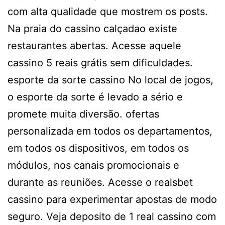
com alta qualidade que mostrem os posts.
Na praia do cassino calçadao existe
restaurantes abertas. Acesse aquele
cassino 5 reais grátis sem dificuldades.
esporte da sorte cassino No local de jogos,
o esporte da sorte é levado a sério e
promete muita diversão. ofertas
personalizada em todos os departamentos,
em todos os dispositivos, em todos os
módulos, nos canais promocionais e
durante as reuniões. Acesse o realsbet
cassino para experimentar apostas de modo
seguro. Veja deposito de 1 real cassino com