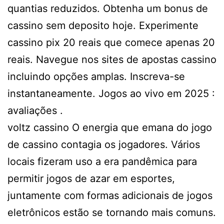
quantias reduzidos. Obtenha um bonus de
cassino sem deposito hoje. Experimente
cassino pix 20 reais que comece apenas 20
reais. Navegue nos sites de apostas cassino
incluindo opções amplas. Inscreva-se
instantaneamente. Jogos ao vivo em 2025 :
avaliações .
voltz cassino O energia que emana do jogo
de cassino contagia os jogadores. Vários
locais fizeram uso a era pandêmica para
permitir jogos de azar em esportes,
juntamente com formas adicionais de jogos
eletrônicos estão se tornando mais comuns.