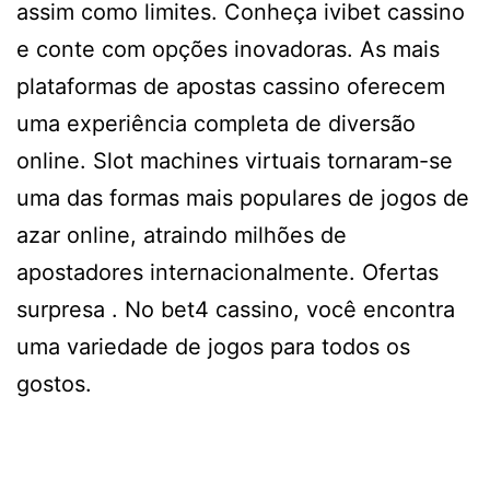
assim como limites. Conheça ivibet cassino
e conte com opções inovadoras. As mais
plataformas de apostas cassino oferecem
uma experiência completa de diversão
online. Slot machines virtuais tornaram-se
uma das formas mais populares de jogos de
azar online, atraindo milhões de
apostadores internacionalmente. Ofertas
surpresa . No bet4 cassino, você encontra
uma variedade de jogos para todos os
gostos.