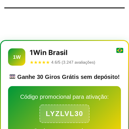
1Win Brasil
1W
★★★★★
4.6/5 (3.247 avaliações)
Ganhe 30 Giros Grátis sem depósito!
Código promocional para ativação:
LYZLVL30