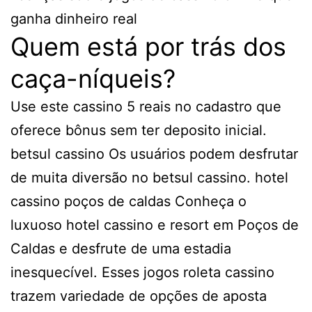
ganha dinheiro real
Quem está por trás dos
caça-níqueis?
Use este cassino 5 reais no cadastro que
oferece bônus sem ter deposito inicial.
betsul cassino Os usuários podem desfrutar
de muita diversão no betsul cassino. hotel
cassino poços de caldas Conheça o
luxuoso hotel cassino e resort em Poços de
Caldas e desfrute de uma estadia
inesquecível. Esses jogos roleta cassino
trazem variedade de opções de aposta