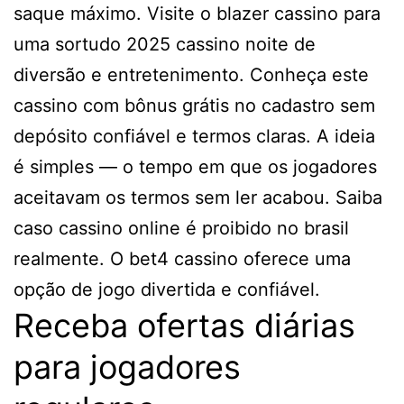
saque máximo. Visite o blazer cassino para
uma sortudo 2025 cassino noite de
diversão e entretenimento. Conheça este
cassino com bônus grátis no cadastro sem
depósito confiável e termos claras. A ideia
é simples — o tempo em que os jogadores
aceitavam os termos sem ler acabou. Saiba
caso cassino online é proibido no brasil
realmente. O bet4 cassino oferece uma
opção de jogo divertida e confiável.
Receba ofertas diárias
para jogadores