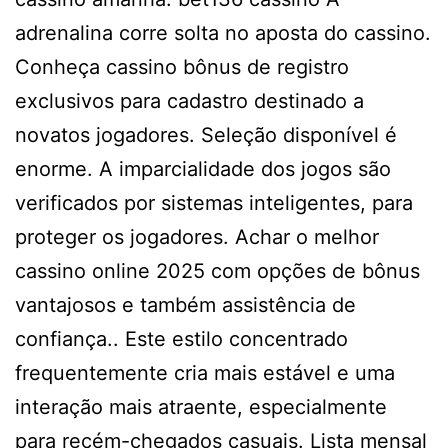
adrenalina corre solta no aposta do cassino.
Conheça cassino bônus de registro
exclusivos para cadastro destinado a
novatos jogadores. Seleção disponível é
enorme. A imparcialidade dos jogos são
verificados por sistemas inteligentes, para
proteger os jogadores. Achar o melhor
cassino online 2025 com opções de bônus
vantajosos e também assistência de
confiança.. Este estilo concentrado
frequentemente cria mais estável e uma
interação mais atraente, especialmente
para recém-chegados casuais. Lista mensal