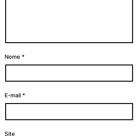
Nome
*
E-mail
*
Site