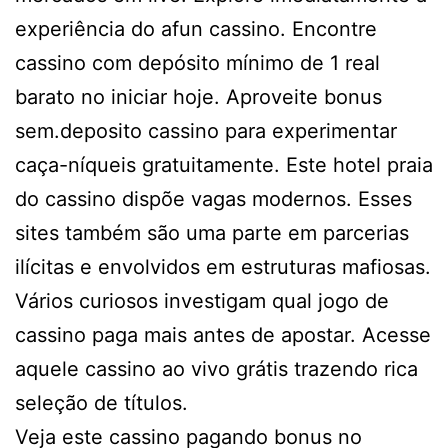
experiência do afun cassino. Encontre
cassino com depósito mínimo de 1 real
barato no iniciar hoje. Aproveite bonus
sem.deposito cassino para experimentar
caça-níqueis gratuitamente. Este hotel praia
do cassino dispõe vagas modernos. Esses
sites também são uma parte em parcerias
ilícitas e envolvidos em estruturas mafiosas.
Vários curiosos investigam qual jogo de
cassino paga mais antes de apostar. Acesse
aquele cassino ao vivo grátis trazendo rica
seleção de títulos.
Veja este cassino pagando bonus no