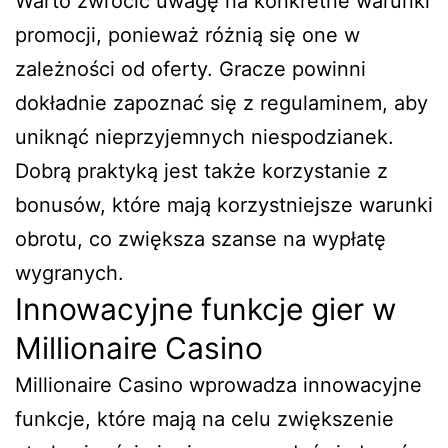
Warto zwrócić uwagę na konkretne warunki
promocji, ponieważ różnią się one w
zależności od oferty. Gracze powinni
dokładnie zapoznać się z regulaminem, aby
uniknąć nieprzyjemnych niespodzianek.
Dobrą praktyką jest także korzystanie z
bonusów, które mają korzystniejsze warunki
obrotu, co zwiększa szanse na wypłatę
wygranych.
Innowacyjne funkcje gier w
Millionaire Casino
Millionaire Casino wprowadza innowacyjne
funkcje, które mają na celu zwiększenie