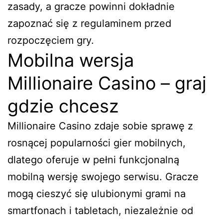
zasady, a gracze powinni dokładnie
zapoznać się z regulaminem przed
rozpoczęciem gry.
Mobilna wersja
Millionaire Casino – graj
gdzie chcesz
Millionaire Casino zdaje sobie sprawę z
rosnącej popularności gier mobilnych,
dlatego oferuje w pełni funkcjonalną
mobilną wersję swojego serwisu. Gracze
mogą cieszyć się ulubionymi grami na
smartfonach i tabletach, niezależnie od