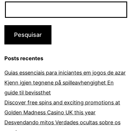
Posts recentes
Guias essenciais para iniciantes em jogos de azar
Kjenn igjen tegnene på spilleavhengighet En
guide til bevissthet
Discover free spins and exciting promotions at
Golden Madness Casino UK this year
Desvendando mitos Verdades ocultas sobre os