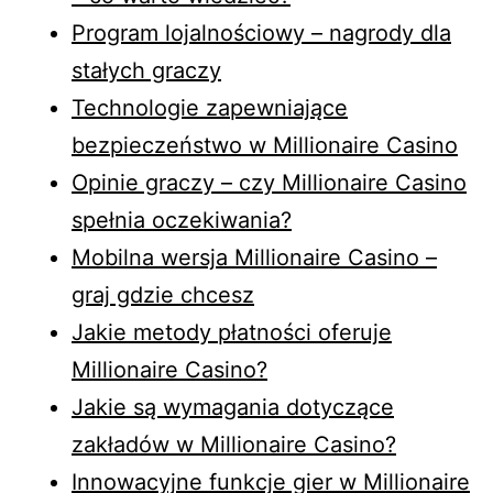
Program lojalnościowy – nagrody dla
stałych graczy
Technologie zapewniające
bezpieczeństwo w Millionaire Casino
Opinie graczy – czy Millionaire Casino
spełnia oczekiwania?
Mobilna wersja Millionaire Casino –
graj gdzie chcesz
Jakie metody płatności oferuje
Millionaire Casino?
Jakie są wymagania dotyczące
zakładów w Millionaire Casino?
Innowacyjne funkcje gier w Millionaire