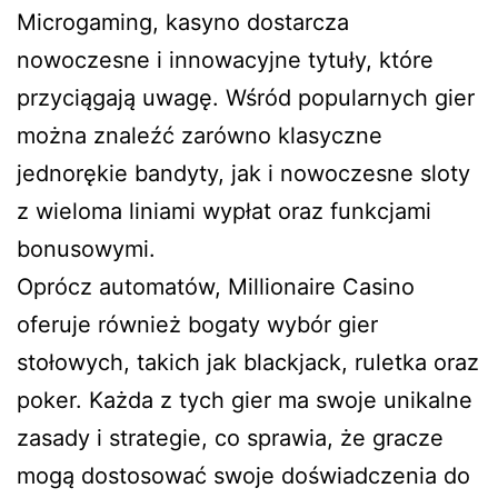
Microgaming, kasyno dostarcza
nowoczesne i innowacyjne tytuły, które
przyciągają uwagę. Wśród popularnych gier
można znaleźć zarówno klasyczne
jednorękie bandyty, jak i nowoczesne sloty
z wieloma liniami wypłat oraz funkcjami
bonusowymi.
Oprócz automatów, Millionaire Casino
oferuje również bogaty wybór gier
stołowych, takich jak blackjack, ruletka oraz
poker. Każda z tych gier ma swoje unikalne
zasady i strategie, co sprawia, że gracze
mogą dostosować swoje doświadczenia do