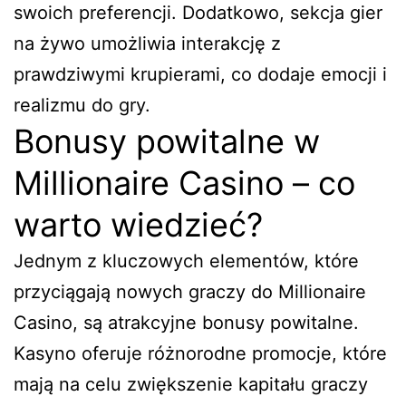
swoich preferencji. Dodatkowo, sekcja gier
na żywo umożliwia interakcję z
prawdziwymi krupierami, co dodaje emocji i
realizmu do gry.
Bonusy powitalne w
Millionaire Casino – co
warto wiedzieć?
Jednym z kluczowych elementów, które
przyciągają nowych graczy do Millionaire
Casino, są atrakcyjne bonusy powitalne.
Kasyno oferuje różnorodne promocje, które
mają na celu zwiększenie kapitału graczy