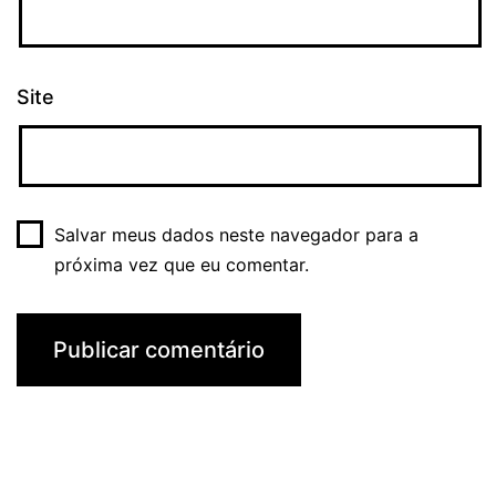
Site
Salvar meus dados neste navegador para a
próxima vez que eu comentar.