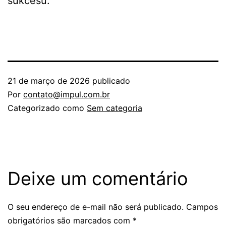
sukcesu.
21 de março de 2026
publicado
Por
contato@impul.com.br
Categorizado como
Sem categoria
Deixe um comentário
O seu endereço de e-mail não será publicado.
Campos
obrigatórios são marcados com
*