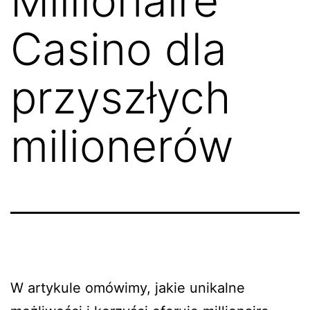
Millionaire
Casino dla
przyszłych
milionerów
W artykule omówimy, jakie unikalne