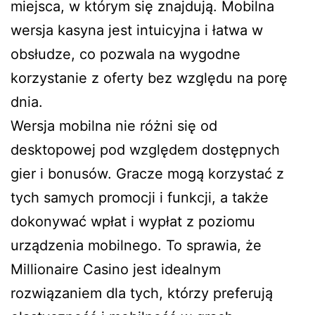
miejsca, w którym się znajdują. Mobilna
wersja kasyna jest intuicyjna i łatwa w
obsłudze, co pozwala na wygodne
korzystanie z oferty bez względu na porę
dnia.
Wersja mobilna nie różni się od
desktopowej pod względem dostępnych
gier i bonusów. Gracze mogą korzystać z
tych samych promocji i funkcji, a także
dokonywać wpłat i wypłat z poziomu
urządzenia mobilnego. To sprawia, że
Millionaire Casino jest idealnym
rozwiązaniem dla tych, którzy preferują