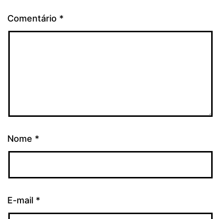
Comentário
*
Nome
*
E-mail
*