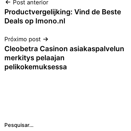
Navegação
Post anterior
Productvergelijking: Vind de Beste
de
Deals op Imono.nl
Post
Próximo post
Cleobetra Casinon asiakaspalvelun
merkitys pelaajan
pelikokemuksessa
Pesquisar…